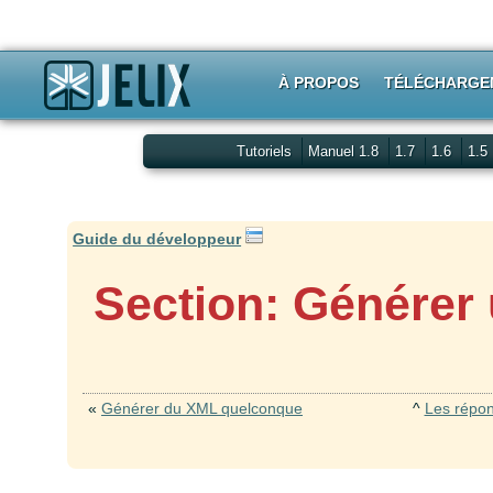
À PROPOS
TÉLÉCHARGE
Tutoriels
Manuel 1.8
1.7
1.6
1.5
Guide du développeur
Section: Générer 
«
Générer du XML quelconque
^
Les répon