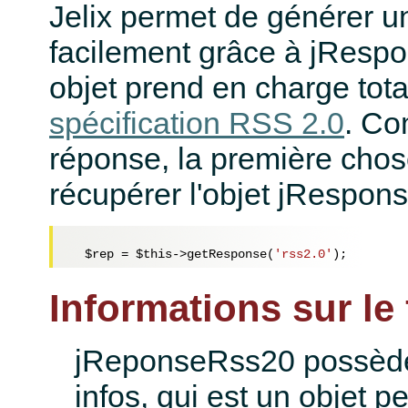
Jelix permet de générer u
facilement grâce à jResp
objet prend en charge tot
spécification RSS 2.0
. Co
réponse, la première chose
récupérer l'objet jRespons
$rep
 = 
$this
->getResponse(
'rss2.0'
Informations sur le f
jReponseRss20 possède 
infos, qui est un objet p