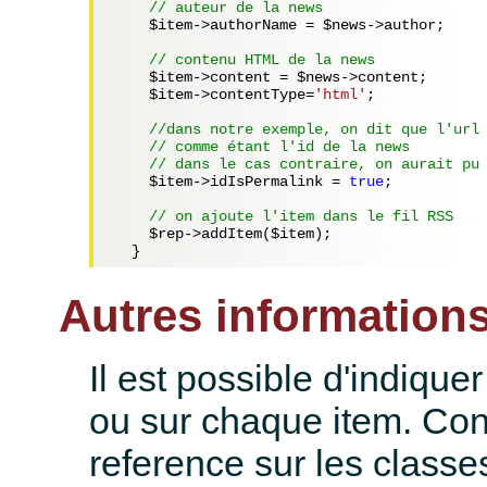
// auteur de la news
$item
->authorName = 
$news
->author;

// contenu HTML de la news
$item
->content = 
$news
->content;

$item
->contentType=
'html'
;

//dans notre exemple, on dit que l'url
// comme étant l'id de la news
// dans le cas contraire, on aurait pu
$item
->idIsPermalink = 
true
;

// on ajoute l'item dans le fil RSS
$rep
->addItem(
$item
);

Autres information
Il est possible d'indiquer
ou sur chaque item. Con
reference sur les class