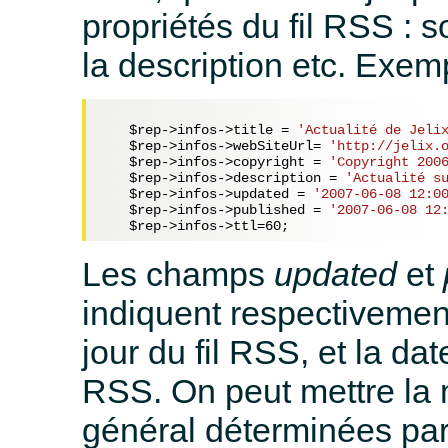
propriétés du fil RSS : son
la description etc. Exemp
$rep
->infos->title = 
'Actualité de Jeli
$rep
->infos->webSiteUrl= 
'http://jelix.
$rep
->infos->copyright = 
'Copyright 200
$rep
->infos->description = 
'Actualité s
$rep
->infos->updated = 
'2007-06-08 12:0
$rep
->infos->published = 
'2007-06-08 12
$rep
->infos->ttl=
60
Les champs
updated
et
indiquent respectivemen
jour du fil RSS, et la da
RSS. On peut mettre la
général déterminées par 