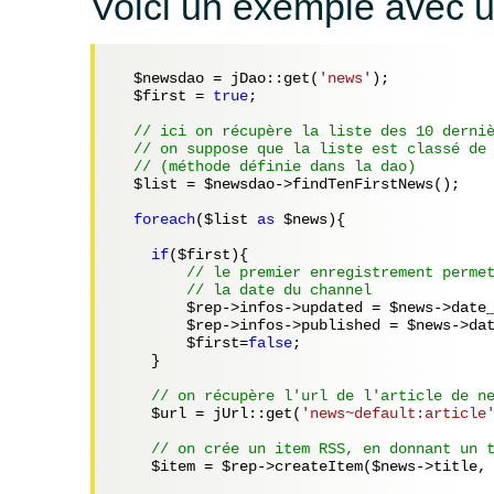
Voici un exemple avec 
$newsdao
 = jDao::get(
'news'
);

$first
 = 
true
;

// ici on récupère la liste des 10 derni
// on suppose que la liste est classé de
// (méthode définie dans la dao)
$list
 = 
$newsdao
->findTenFirstNews();

foreach
(
$list
as
$news
){

if
(
$first
){

// le premier enregistrement perme
// la date du channel
$rep
->infos->updated = 
$news
->date_
$rep
->infos->published = 
$news
->dat
$first
=
false
;

    }

// on récupère l'url de l'article de n
$url
 = jUrl::get(
'news~default:article
// on crée un item RSS, en donnant un 
$item
 = 
$rep
->createItem(
$news
->title,