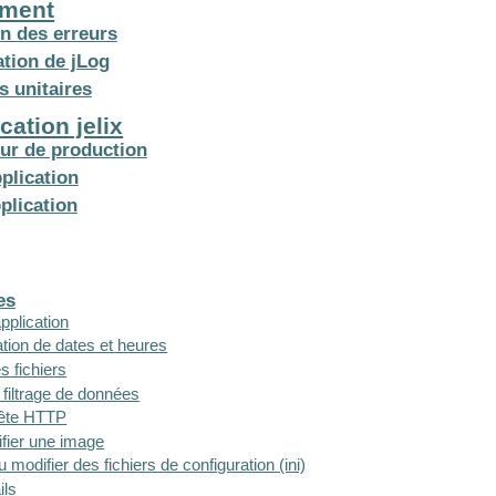
ement
on des erreurs
ation de jLog
s unitaires
cation jelix
ur de production
pplication
plication
es
pplication
tion de dates et heures
es fichiers
et filtrage de données
quête HTTP
ifier une image
 ou modifier des fichiers de configuration (ini)
ils