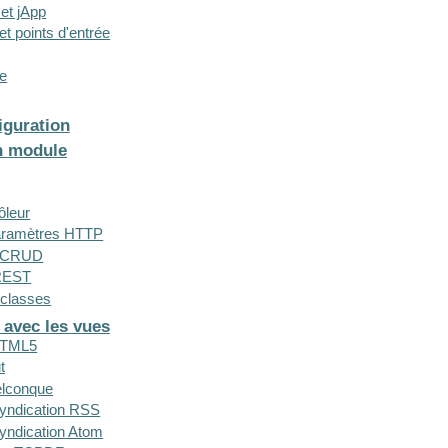
 et jApp
et points d'entrée
se
iguration
n module
ôleur
aramètres HTTP
ur CRUD
 REST
s classes
 avec les vues
HTML5
t
elconque
syndication RSS
syndication Atom