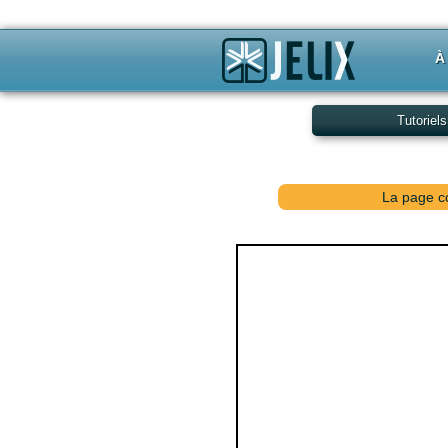
À
Tutoriels
La page co