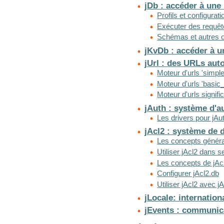
jDb : accéder à un
Profils et configurati
Exécuter des requê
Schémas et autres o
jKvDb : accéder à u
jUrl : des URLs aut
Moteur d'urls 'simple
Moteur d'urls 'basic_
Moteur d'urls signifi
jAuth : système d'au
Les drivers pour jAu
jAcl2 : système de d
Les concepts généra
Utiliser jAcl2 dans 
Les concepts de jAc
Configurer jAcl2.db
Utiliser jAcl2 avec j
jLocale: internation
jEvents : communic