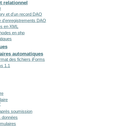
t relationnel
e
ctory et d'un record DAO
te d'enregistrements DAO
es en XML
hodes en php
tiques
ques
laires automatiques
ormat des fichiers jForms
ms 1.1
ire
laire
"
 après soumission
s données
rmulaires