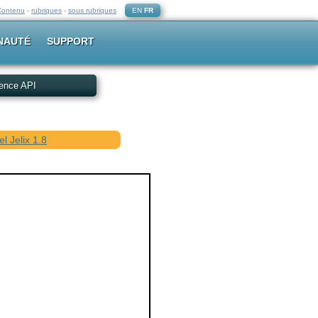
Contenu
-
rubriques
-
sous rubriques
EN
FR
NAUTÉ
SUPPORT
ence API
l Jelix 1.8