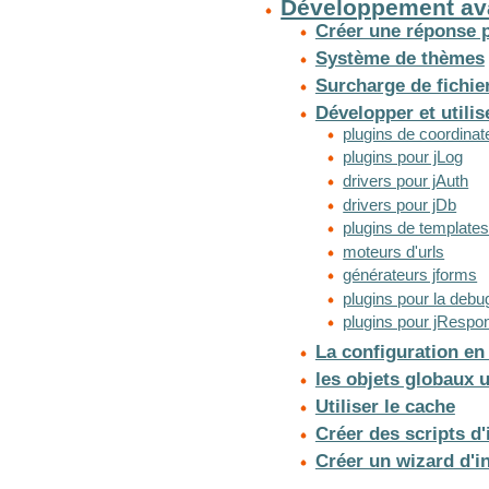
Développement av
Créer une réponse p
Système de thèmes
Surcharge de fichie
Développer et utilis
plugins de coordinat
plugins pour jLog
drivers pour jAuth
drivers pour jDb
plugins de template
moteurs d'urls
générateurs jforms
plugins pour la debu
plugins pour jResp
La configuration en 
les objets globaux u
Utiliser le cache
Créer des scripts d'
Créer un wizard d'in