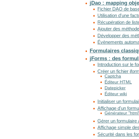
jDao : mapping obje
Fichier DAO de bas
Utilisation d'une fa
Récupération de lis
Ajouter des méthod
Développer des mét
Évènements automa
Formulaires classi
jForms : des formu
Introduction sur le f
Créer un fichier jfor
Captcha
Éditeur HTML
Datepicker
Éditeur wiki
Initialiser un formula
Affichage d'un formu
Générateur "html
Gérer un formulaire
Affichage simple de
Sécurité dans les fo