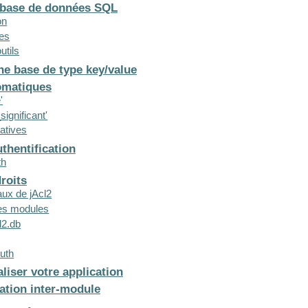
e base de données SQL
on
tes
utils
ne base de type key/value
omatiques
'
significant'
catives
thentification
th
roits
ux de jAcl2
ses modules
l2.db
Auth
aliser votre application
ation inter-module