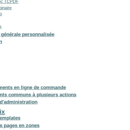
vec TCPDF
binaire
p
s
 générale personnalisée
n
tements en ligne de commande
ents communs à plusieurs actions
 d'administration
ix
templates
os pages en zones