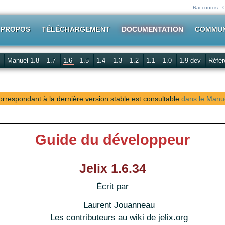
Raccourcis :
 PROPOS
TÉLÉCHARGEMENT
DOCUMENTATION
COMMU
Manuel 1.8
1.7
1.6
1.5
1.4
1.3
1.2
1.1
1.0
1.9-dev
Référ
rrespondant à la dernière version stable est consultable
dans le Manue
Guide du développeur
Jelix 1.6.34
Écrit par
Laurent Jouanneau
Les contributeurs au wiki de jelix.org