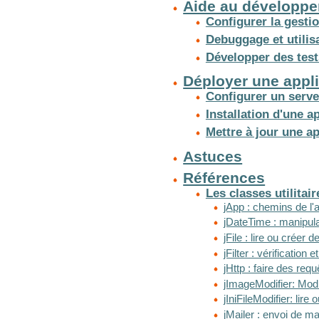
Aide au développ
Configurer la gesti
Debuggage et utilis
Développer des test
Déployer une appli
Configurer un serve
Installation d'une a
Mettre à jour une ap
Astuces
Références
Les classes utilitair
jApp : chemins de l'a
jDateTime : manipula
jFile : lire ou créer d
jFilter : vérification 
jHttp : faire des re
jImageModifier: Mod
jIniFileModifier: lire
jMailer : envoi de ma