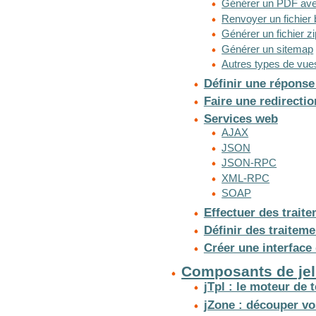
Générer un PDF a
Renvoyer un fichier 
Générer un fichier zi
Générer un sitemap
Autres types de vue
Définir une réponse
Faire une redirectio
Services web
AJAX
JSON
JSON-RPC
XML-RPC
SOAP
Effectuer des trai
Définir des traitem
Créer une interface
Composants de jel
jTpl : le moteur de 
jZone : découper v