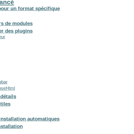
ancé
our un format spécifique
rs de modules
er des plugins
eur
s
gbar
onseHtml
détails
tiles
installation automatiques
stallation