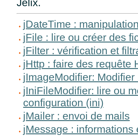
Jelix.
jDateTime : manipulation
jFile : lire ou créer des fi
jFilter : vérification et f
jHttp : faire des requêt
jImageModifier: Modifie
jIniFileModifier: lire ou m
configuration (ini)
jMailer : envoi de mails
jMessage : informations 