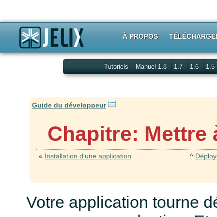
À PROPOS
TÉLÉCHARGE
Tutoriels
Manuel 1.8
1.7
1.6
1.5
Guide du développeur
Chapitre: Mettre 
«
Installation d'une application
^
Déploye
Votre application tourne d