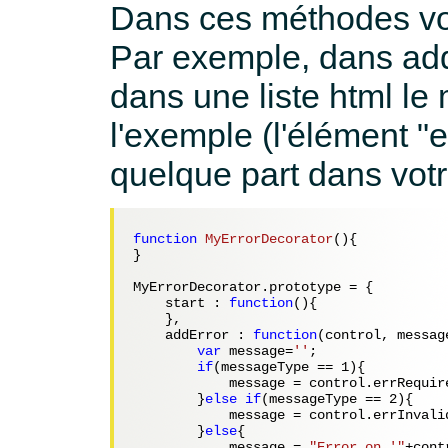
Dans ces méthodes vou
Par exemple, dans add
dans une liste html l
l'exemple (l'élément "e
quelque part dans votr
function
MyErrorDecorator
()
{
}

MyErrorDecorator.prototype = {

    start : 
function
()
{
    },

    addError : 
function
(control, messag
var
 message=
''
;

if
(messageType == 
1
){

            message = control.errRequire
        }
else
if
(messageType == 
2
){

            message = control.errInvalid
        }
else
{

            message = 
"Error on '"
+cont