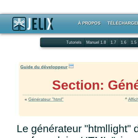
À PROPOS
TÉLÉCHARGE
Tutoriels
Manuel 1.8
1.7
1.6
1.5
Guide du développeur
Section: Géné
«
Générateur "html"
^
Affic
Le générateur "htmllight" 