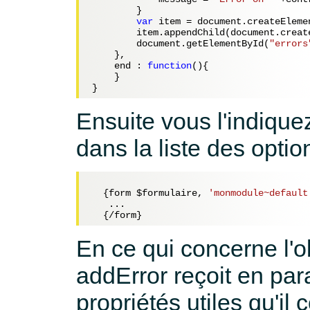
        }

var
 item = document.createEleme
        item.appendChild(document.create
        document.getElementById(
"errors
    },

    end : 
function
()
{
    }

Ensuite vous l'indique
dans la liste des optio
  {form 
$formulaire
, 
'monmodule~default
   ...

En ce qui concerne l'
addError reçoit en par
propriétés utiles qu'il c