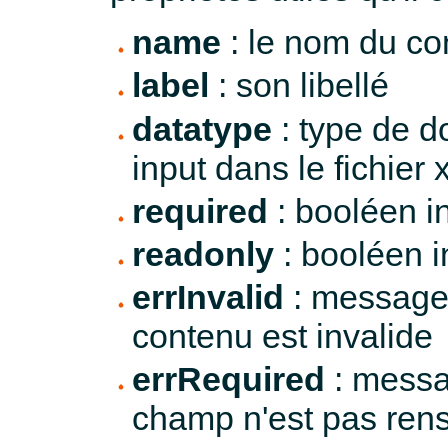
name
: le nom du co
label
: son libellé
datatype
: type de do
input dans le fichier 
required
: booléen in
readonly
: booléen in
errInvalid
: message 
contenu est invalide
errRequired
: messag
champ n'est pas ren