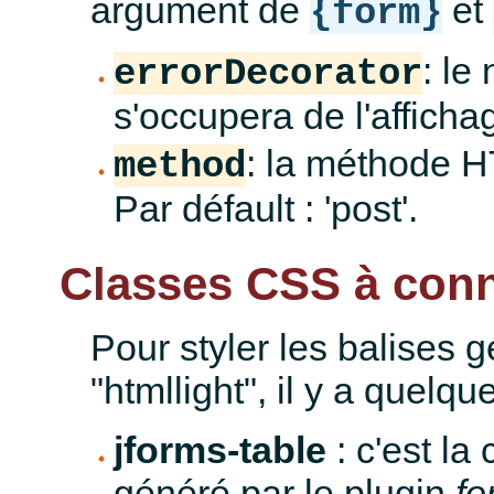
argument de
et
{form}
: le
errorDecorator
s'occupera de l'afficha
: la méthode HT
method
Par défault : 'post'.
Classes CSS à conn
Pour styler les balises 
"htmllight", il y a quelq
jforms-table
: c'est la
généré par le plugin
fo