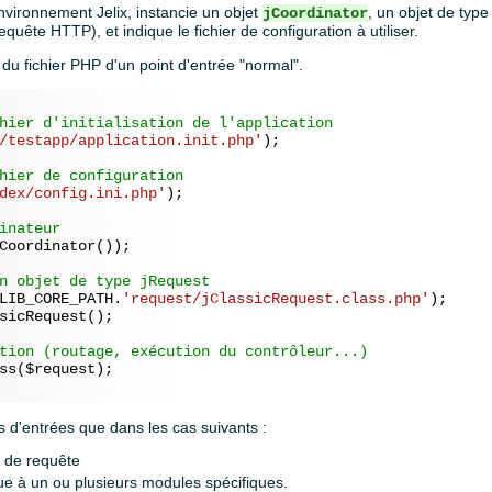
'environnement Jelix, instancie un objet
, un objet de type
jCoordinator
equête HTTP), et indique le fichier de configuration à utiliser.
du fichier PHP d'un point d'entrée "normal".
hier d'initialisation de l'application
/testapp/application.init.php'
);

hier de configuration
dex/config.ini.php'
);

inateur
Coordinator());

n objet de type jRequest
LIB_CORE_PATH.
'request/jClassicRequest.class.php'
sicRequest();

tion (routage, exécution du contrôleur...)
ss(
$request
);

s d'entrées que dans les cas suivants :
e de requête
que à un ou plusieurs modules spécifiques.