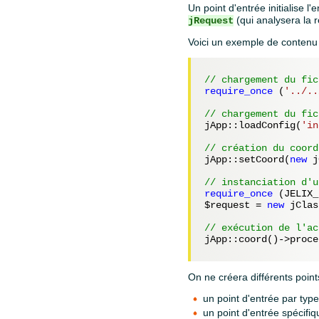
Un point d'entrée initialise l
(qui analysera la r
jRequest
Voici un exemple de contenu 
// chargement du fic
require_once
 (
'../..
// chargement du fic
jApp::loadConfig(
'in
// création du coord
jApp::setCoord(
new
 j
// instanciation d'u
require_once
 (JELIX_
$request
 = 
new
 jClas
// exécution de l'ac
jApp::coord()->proce
On ne créera différents point
un point d'entrée par typ
un point d'entrée spécifi