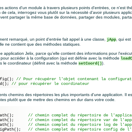
 actions d'un module à travers plusieurs points d'entrées, ce n'est th
e cela, interrogez vous plutôt sur la nécessité d'avoir plusieurs applica
euvent partager la même base de données, partager des modules, part
ent remarqué, un point d'entrée fait appel à une classe,
, qui est
jApp
Elle ne contient que des méthodes statiques.
 application Jelix, parce qu'elle contient des informations pour l'exécut
s pour accéder à la configuration (qui est définie avec la méthode
load
 le coordinateur (définit avec la méthode
).
setCoord()
fig(); 
// Pour récupérer l'objet contenant la configurat
d(); 
// pour récupérer le coordinateur
rents chemins des répertoires les plus importants d'une application. I
antes plutôt que de mettre des chemins en dur dans votre code.
ath();      
// chemin complet du répertoire de l'applica
ath();      
// chemin complet du répertoire var de l'app
ath();      
// chemin complet du répertoire log de l'app
igPath();   
// chemin complet du répertoire config de l'