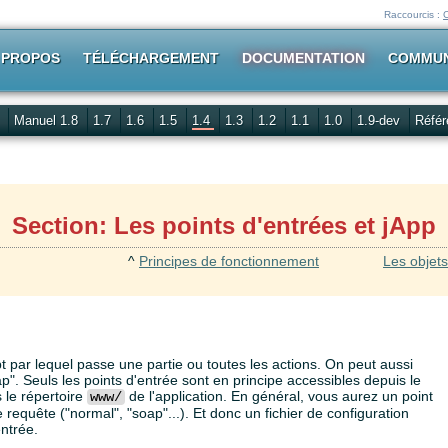
Raccourcis :
 PROPOS
TÉLÉCHARGEMENT
DOCUMENTATION
COMMU
Manuel 1.8
1.7
1.6
1.5
1.4
1.3
1.2
1.1
1.0
1.9-dev
Référ
Section: Les points d'entrées et jApp
^
Principes de fonctionnement
Les objets
pt par lequel passe une partie ou toutes les actions. On peut aussi
ap". Seuls les points d'entrée sont en principe accessibles depuis le
 le répertoire
de l'application. En général, vous aurez un point
www/
requête ("normal", "soap"...). Et donc un fichier de configuration
entrée.