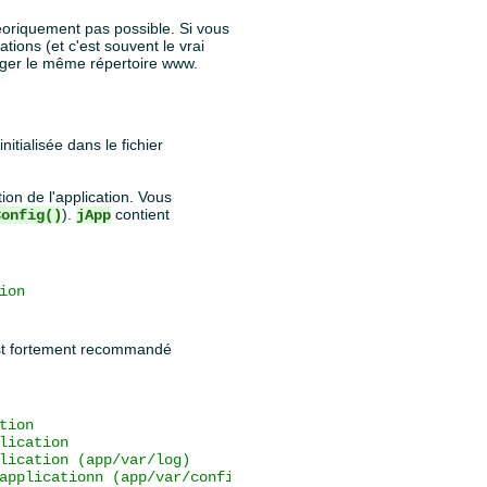
éoriquement pas possible. Si vous
tions (et c'est souvent le vrai
ager le même répertoire www.
 initialisée dans le fichier
ion de l'application. Vous
).
contient
Config()
jApp
ion
l est fortement recommandé
tion
lication
lication (app/var/log)
applicationn (app/var/config)