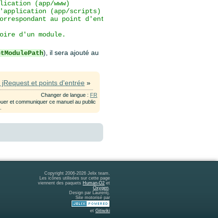
lication (app/www)
'application (app/scripts)
orrespondant au point d'entrée (temp/app/www/)
oire d'un module.
), il sera ajouté au
etModulePath
 jRequest et points d'entrée
»
Changer de langue :
FR
ribuer et communiquer ce manuel au public
e
.
Copyright 2006-2026 Jelix team.
Les icônes utilisées sur cette page
viennent des paquets
Human-O2
et
Oxygen
.
Design par Laurentj.
Site motorisé par
et
Gitiwiki