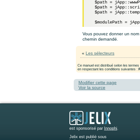
$path
 = jApp::wwwP
$path
 = jApp::scri
$path
 = jApp::temp
$modulePath
 = jApp
Vous pouvez donner un nom 
chemin demandé.
«
Les sélecteurs
Ce manuel est distribué selon les termes
en respectant les conditions suivantes :
Modifier cette page
Voir la source
est sponsorisé par
Innophi
.
Jelix est publié sous