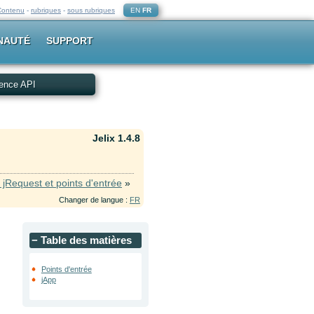
Contenu
-
rubriques
-
sous rubriques
EN
FR
NAUTÉ
SUPPORT
ence API
Jelix 1.4.8
 jRequest et points d'entrée
»
Changer de langue :
FR
−
Table des matières
Points d'entrée
jApp