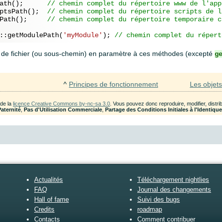
ath();      
// chemin complet du répertoire www de l'app
ptsPath();  
// chemin complet du répertoire scripts de l
Path();     
// chemin complet du répertoire temporaire c
::getModulePath(
'myModule'
); 
// chemin complet du répert
de fichier (ou sous-chemin) en paramètre à ces méthodes (excepté
g
^
Principes de fonctionnement
Les objets
 de la
licence Creative Commons by-nc-sa 3.0
. Vous pouvez donc reproduire, modifier, dist
Paternité
,
Pas d'Utilisation Commerciale
,
Partage des Conditions Initiales à l'Identiqu
Actualités
Téléchargement nightlies
FAQ
Journal des changements
Hall of fame
Suivi des bugs
Credits
roadmap
Contacts
Comment contribuer