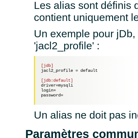
Les alias sont définis
contient uniquement l
Un exemple pour jDb, e
'jacl2_profile' :
[jdb]
jacl2_profile = 
default
[jdb:default]
driver=
mysqli
login=
password=
Un alias ne doit pas in
Paramètres commu