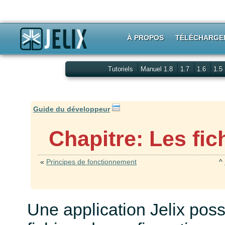
À PROPOS
TÉLÉCHARGE
Tutoriels
Manuel 1.8
1.7
1.6
1.5
Guide du développeur
Chapitre: Les fic
«
Principes de fonctionnement
^
Une application Jelix po