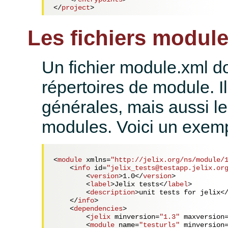
</
project
>
Les fichiers modul
Un fichier module.xml d
répertoires de module. I
générales, mais aussi l
modules. Voici un exem
<
module
xmlns
=
"http://jelix.org/ns/module/
<
info
id
=
"jelix_tests@testapp.jelix.or
<
version
>
1.0
</
version
>
<
label
>
Jelix tests
</
label
>
<
description
>
unit tests for jelix
<
</
info
>
<
dependencies
>
<
jelix
minversion
=
"1.3"
maxversion
<
module
name
=
"testurls"
minversion