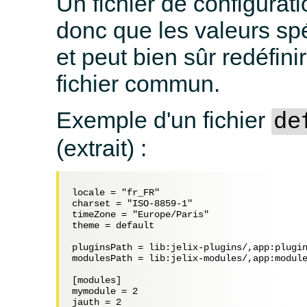
Un fichier de configurat
donc que les valeurs spé
et peut bien sûr redéfin
fichier commun.
Exemple d'un fichier
de
(extrait) :
locale = "fr_FR"

charset = "ISO-8859-1"

timeZone = "Europe/Paris"

theme = default

pluginsPath = lib:jelix-plugins/,app:plugin
modulesPath = lib:jelix-modules/,app:module
[modules]

mymodule = 2

jauth = 2
