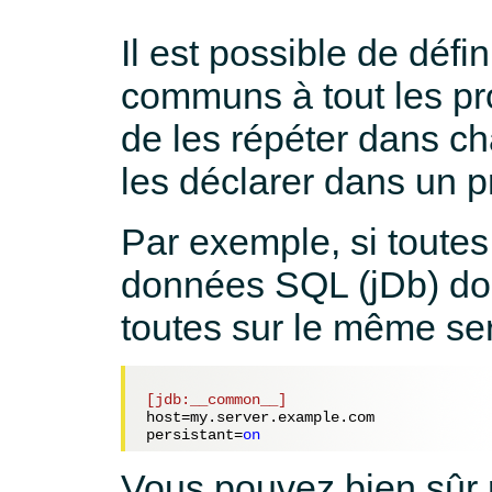
Il est possible de défi
communs à tout les pro
de les répéter dans cha
les déclarer dans un pr
Par exemple, si toute
données SQL (jDb) doiv
toutes sur le même ser
[jdb:__common__]
host=
my.server.example.com
persistant=
on
Vous pouvez bien sûr 