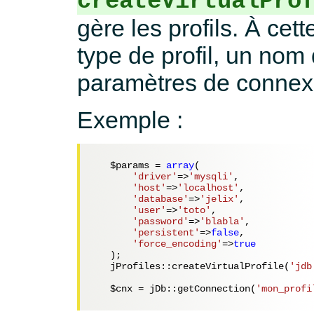
createVirtualPro
gère les profils. À ce
type de profil, un nom 
paramètres de connex
Exemple :
$params
 = 
array
(

'driver'
=>
'mysqli'
,

'host'
=>
'localhost'
,

'database'
=>
'jelix'
,

'user'
=>
'toto'
,

'password'
=>
'blabla'
,

'persistent'
=>
false
,

'force_encoding'
=>
true
   );

   jProfiles::createVirtualProfile(
'jdb
$cnx
 = jDb::getConnection(
'mon_profi