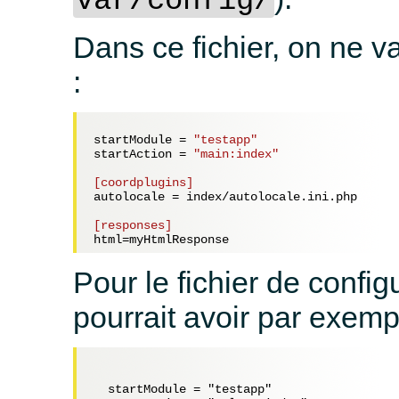
var/config/
Dans ce fichier, on ne v
:
startModule = 
"testapp"
startAction = 
"main:index"
[coordplugins]
autolocale = 
index/autolocale.ini.php
[responses]
html=
myHtmlResponse
Pour le fichier de confi
pourrait avoir par exemp
  startModule = "testapp"
