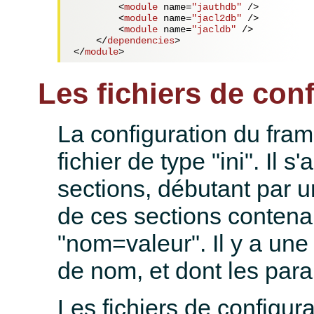
<
module
name
=
"jauthdb"
 />
<
module
name
=
"jacl2db"
 />
<
module
name
=
"jacldb"
 />
</
dependencies
>
</
module
>
Les fichiers de conf
La configuration du fra
fichier de type "ini". Il s
sections, débutant par 
de ces sections contena
"nom=valeur". Il y a une
de nom, et dont les para
Les fichiers de configur