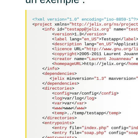
<?xml version="1.0" encoding="iso-8859-1"?
<
project
xmlns
=
"http://jelix.org/ns/projec
<
info
id
=
"testapp@jelix.org"
name
=
"tes
<
version
>
1.3
</
version
>
<
label
lang
=
"en_US"
>
Testapp
</
label
<
description
lang
=
"en_US"
>
Applicat
<
licence
URL
=
"http://www.gnu.org/l
<
copyright
>
2005-2011 Laurent Jouan
<
creator
name
=
"Laurent Jouanneau"
<
homepageURL
>
http://jelix.org
</
hom
</
info
>
<
dependencies
>
<
jelix
minversion
=
"1.3"
maxversion
=
</
dependencies
>
<
directories
>
<
config
>
var/config
</
config
>
<
log
>
var/log
</
log
>
<
var
>
var
</
var
>
<
www
>
www
</
www
>
<
temp
>
../temp/testapp
</
temp
>
</
directories
>
<
entrypoints
>
<
entry
file
=
"index.php"
config
=
"in
<
entry
file
=
"soap.php"
config
=
"soa
</
entrypoints
>