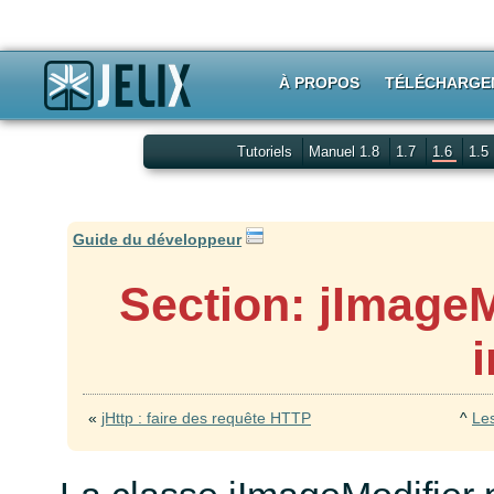
À PROPOS
TÉLÉCHARGE
Tutoriels
Manuel 1.8
1.7
1.6
1.5
Guide du développeur
Section: jImageM
«
jHttp : faire des requête HTTP
^
Les