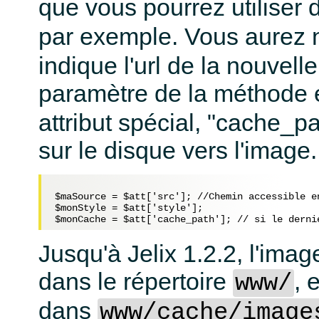
que vous pourrez utilise
par exemple. Vous aurez n
indique l'url de la nouvell
paramètre de la méthode 
attribut spécial, "cache_p
sur le disque vers l'image.
$maSource = $att['src']; //Chemin accessible en
$monStyle = $att['style'];

Jusqu'à Jelix 1.2.2, l'imag
dans le répertoire
, 
www/
dans
www/cache/image