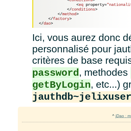
<
conditions
>
<
eq
property
=
"nationali
</
conditions
>
</
method
>
</
factory
>
</
dao
>
Ici, vous aurez donc d
personnalisé pour jauth
critères de base requi
, methodes
password
, etc...) 
getByLogin
jauthdb~jelixuse
^
jDao : m