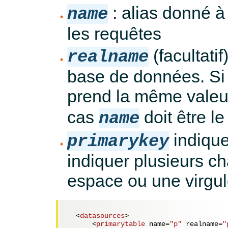
: alias donné à 
name
les requêtes
(facultatif
realname
base de données. Si ce
prend la même valeur
cas
doit être le
name
indique
primarykey
indiquer plusieurs c
espace ou une virgul
<
datasources
>
<
primarytable
name
=
"p"
realname
=
"