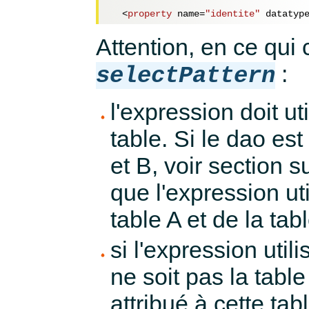
<
property
name
=
"identite"
datatyp
Attention, en ce qui
:
selectPattern
l'expression doit 
table. Si le dao est
et B, voir section s
que l'expression ut
table A et de la tab
si l'expression uti
ne soit pas la table
attribué à cette tab