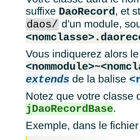
suffixe
, et 
DaoRecord
d'un module, so
daos/
<nomclasse>.daorec
Vous indiquerez alors le
<nommodule>~<nomcl
de la balise
extends
<
Notez que votre classe d
.
jDaoRecordBase
Exemple, dans le fichier