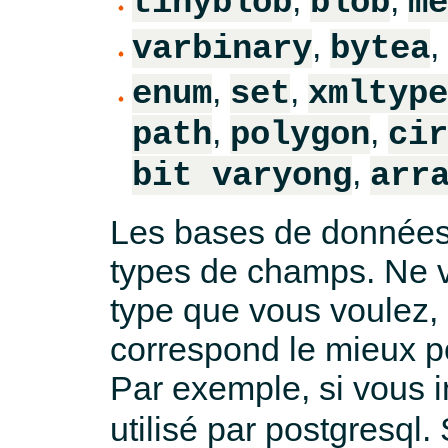
,
,
tinyblob
blob
me
,
,
varbinary
bytea
,
,
enum
set
xmltype
,
,
path
polygon
cir
,
bit varyong
arr
Les bases de données
types de champs. Ne v
type que vous voulez, e
correspond le mieux po
Par exemple, si vous 
utilisé par postgresql.