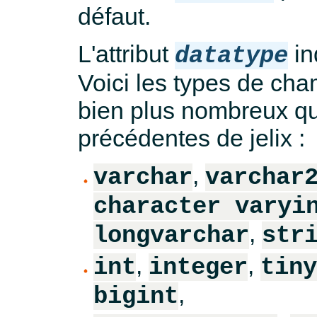
défaut.
L'attribut
in
datatype
Voici les types de ch
bien plus nombreux qu
précédentes de jelix :
,
varchar
varchar
character varyi
,
longvarchar
str
,
,
int
integer
tiny
,
bigint