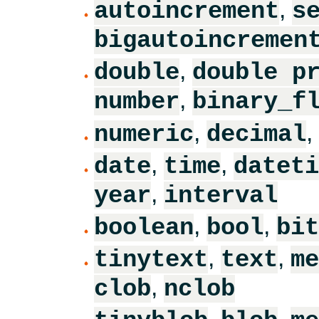
,
autoincrement
s
bigautoincremen
,
double
double p
,
number
binary_f
,
,
numeric
decimal
,
,
date
time
dateti
,
year
interval
,
,
boolean
bool
bit
,
,
tinytext
text
me
,
clob
nclob