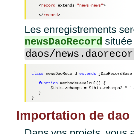
<
record
extends
=
"news~news"
>
   ...

</
record
>
Les enregistrements ser
située 
newsDaoRecord
daos/news.daorecor
class
 newsDaoRecord 
extends
 jDaoRecordBase 
function
 methodeDeCalcul() {

$this
->champs = 
$this
->champs2 * 
1
   }

Importation de dao
Dans vos projets, vous 