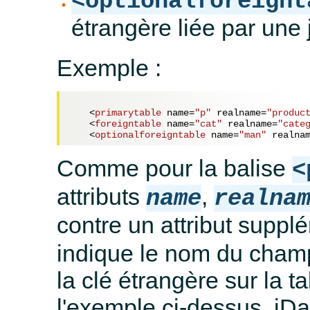
<optionalforeignt
étrangère liée par une 
Exemple :
<
primarytable
name
=
"p"
realname
=
"produc
<
foreigntable
name
=
"cat"
realname
=
"cate
<
optionalforeigntable
name
=
"man"
realna
Comme pour la balise
<
attributs
,
name
realna
contre un attribut suppl
indique le nom du champ 
la clé étrangère sur la t
l'exemple ci-dessus, jD