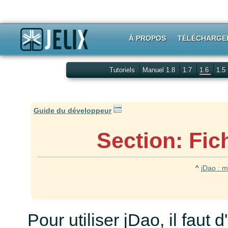
À PROPOS
TÉLÉCHARGE
Tutoriels
Manuel 1.8
1.7
1.6
1.5
Guide du développeur
Section: Fic
^
jDao : m
Pour utiliser jDao, il faut 