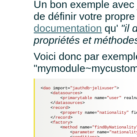
Un bon exemple avec j
de définir votre propr
documentation
qu'
"il
propriétés et méthodes
Voici donc par exempl
"mymodule~mycustomu
<
dao
import
=
"jauthdb~jelixuser"
>
<
datasources
>
<
primarytable
name
=
"user"
realn
</
datasources
>
<
record
>
<
property
name
=
"nationality"
fi
</
record
>
<
factory
>
<
method
name
=
"findByNationality
<
parameter
name
=
"nationalit