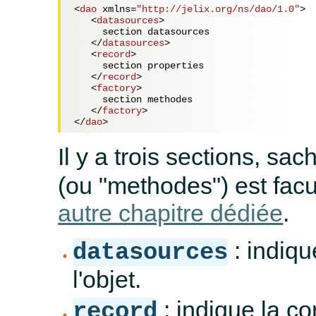
<
dao
xmlns
=
"http://jelix.org/ns/dao/1.0"
>
<
datasources
>
     section datasources

</
datasources
>
<
record
>
     section properties

</
record
>
<
factory
>
     section methodes

</
factory
>
</
dao
>
Il y a trois sections, sa
(ou "methodes") est facul
autre chapitre dédiée
.
: indiqu
datasources
l'objet.
: indique la c
record