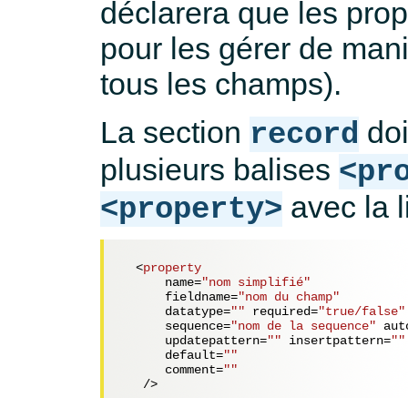
déclarera que les propr
pour les gérer de man
tous les champs).
La section
doi
record
plusieurs balises
<pr
avec la l
<property>
<
property
name
=
"nom simplifié"
fieldname
=
"nom du champ"
datatype
=
""
required
=
"true/false"
sequence
=
"nom de la sequence"
aut
updatepattern
=
""
insertpattern
=
""
default
=
""
comment
=
""
   />