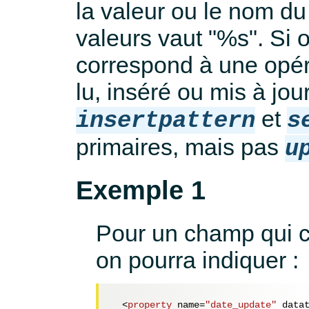
la valeur ou le nom du
valeurs vaut "%s". Si 
correspond à une opér
lu, inséré ou mis à jou
et
insertpattern
s
primaires, mais pas
u
Exemple 1
Pour un champ qui co
on pourra indiquer :
<
property
name
=
"date_update"
data