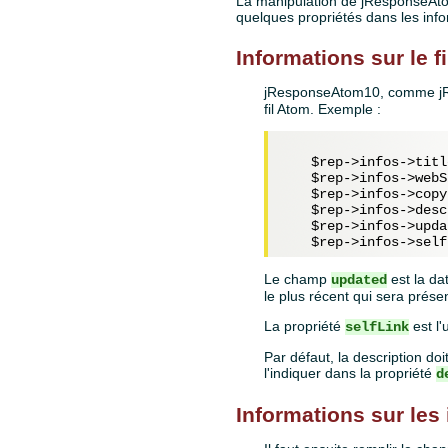
La manipulation de jResponseAto
quelques propriétés dans les info
Informations sur le f
jResponseAtom10, comme jR
fil Atom. Exemple :
$rep
->infos->titl
$rep
->infos->webS
$rep
->infos->copy
$rep
->infos->desc
$rep
->infos->upda
$rep
Le champ
est la da
updated
le plus récent qui sera présen
La propriété
est l'
selfLink
Par défaut, la description 
l'indiquer dans la propriété
d
Informations sur les