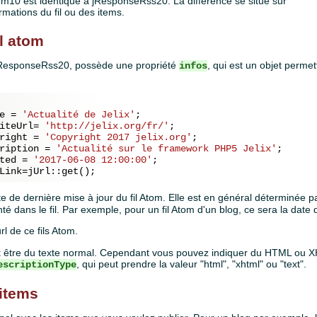
m10 est identique à jResponseRss20. La différence se situe sur
rmations du fil ou des items.
il atom
esponseRss20, possède une propriété
, qui est un objet permet
infos
e = 
'Actualité de Jelix'
;

iteUrl= 
'http://jelix.org/fr/'
;

right = 
'Copyright 2017 jelix.org'
;

ription = 
'Actualité sur le framework PHP5 Jelix'
;

ted = 
'2017-06-08 12:00:00'
;

te de dernière mise à jour du fil Atom. Elle est en général déterminée pa
té dans le fil. Par exemple, pour un fil Atom d'un blog, ce sera la date d
url de ce fils Atom.
doit être du texte normal. Cependant vous pouvez indiquer du HTML ou
, qui peut prendre la valeur "html", "xhtml" ou "text".
escriptionType
 items