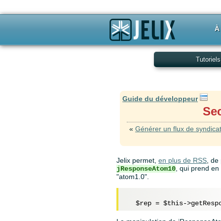
À
Tutoriels
Guide du développeur
Sec
«
Générer un flux de syndica
Jelix permet,
en plus de RSS
, de 
, qui prend en
jResponseAtom10
"atom1.0".
$rep
 = 
$this
->getResp