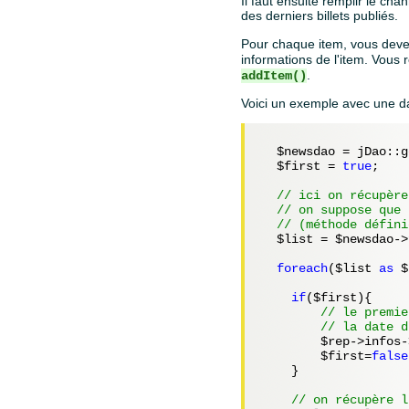
Il faut ensuite remplir le ch
des derniers billets publiés.
Pour chaque item, vous dev
informations de l'item. Vous 
.
addItem()
Voici un exemple avec une d
$newsdao
 = jDao::g
$first
 = 
true
;

// ici on récupère
// on suppose que 
// (méthode défini
$list
 = 
$newsdao
->
foreach
(
$list
as
$
if
(
$first
){

// le premie
// la date d
$rep
->infos-
$first
=
false
    }

// on récupère l