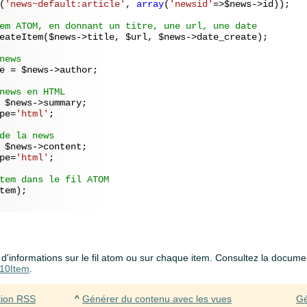
(
'news~default:article'
, 
array
(
'newsid'
=>
$news
->id));

em ATOM, en donnant un titre, une url, une date 
eateItem(
$news
->title, 
$url
, 
$news
->date_create);

news
e = 
$news
->author;

news en HTML
 
$news
->summary;

pe=
'html'
;

de la news
 
$news
->content;

pe=
'html'
;

tem dans le fil ATOM
tem
);

us d'informations sur le fil atom ou sur chaque item. Consultez la docume
10Item
.
tion RSS
^
Générer du contenu avec les vues
Gé