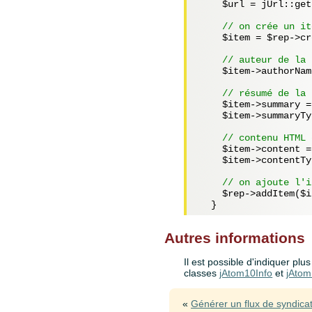
$url
 = jUrl::get
// on crée un it
$item
 = 
$rep
->cr
// auteur de la 
$item
->authorNam
// résumé de la 
$item
->summary =
$item
->summaryTy
// contenu HTML 
$item
->content =
$item
->contentTy
// on ajoute l'i
$rep
->addItem(
$i
Autres informations
Il est possible d'indiquer pl
classes
jAtom10Info
et
jAtom
«
Générer un flux de syndica