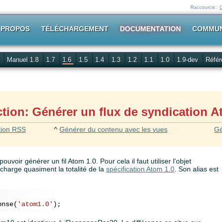
Raccourcis :
 PROPOS
TÉLÉCHARGEMENT
DOCUMENTATION
COMMU
Manuel 1.8
1.7
1.6
1.5
1.4
1.3
1.2
1.1
1.0
1.9-dev
Référ
tion: Générer un flux de syndication 
tion RSS
^
Générer du contenu avec les vues
Gé
pouvoir générer un fil Atom 1.0. Pour cela il faut utiliser l'objet
 charge quasiment la totalité de la
spécification Atom 1.0
. Son alias est
onse(
'atom1.0'