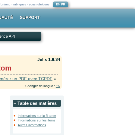
Contenu
-
rubriques
-
sous rubriques
EN
FR
NAUTÉ
SUPPORT
ence API
Jelix 1.6.34
Atom
nérer un PDF avec TCPDF
»
Changer de langue :
EN
−
Table des matières
Informations sur le fil atom
Informations sur les items
Autres informations