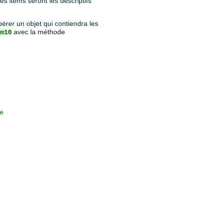
es items seront les descriptifs
érer un objet qui contiendra les
avec la méthode
om10
e