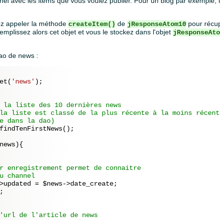
annel avec les items que vous voulez publier. Pour un blog par exemple, l
ez appeler la méthode
de
pour récup
createItem()
jResponseAtom10
remplissez alors cet objet et vous le stockez dans l'objet
jResponseAt
ao de news :
et(
'news'
);

 la liste des 10 dernières news
la liste est classé de la plus récente à la moins récent
e dans la dao)
findTenFirstNews();

news
){

r enregistrement permet de connaitre
u channel
>updated = 
$news
->date_create;

;

'url de l'article de news