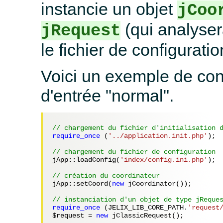
instancie un objet
jCoo
(qui analyser
jRequest
le fichier de configuration
Voici un exemple de con
d'entrée "normal".
// chargement du fichier d'initialisation 
require_once
 (
'../application.init.php'
);

// chargement du fichier de configuration
jApp::loadConfig(
'index/config.ini.php'
);

// création du coordinateur
jApp::setCoord(
new
 jCoordinator());

// instanciation d'un objet de type jReque
require_once
 (JELIX_LIB_CORE_PATH.
'request
$request
 = 
new
 jClassicRequest();
