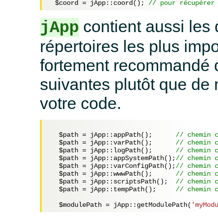
$coord
 = jApp::coord(); 
// pour récupérer
contient aussi les
jApp
répertoires les plus impo
fortement recommandé d'
suivantes plutôt que de
votre code.
$path
 = jApp::appPath();      
// chemin 
$path
 = jApp::varPath();      
// chemin 
$path
 = jApp::logPath();      
// chemin 
$path
 = jApp::appSystemPath();
// chemin 
$path
 = jApp::varConfigPath();
// chemin 
$path
 = jApp::wwwPath();      
// chemin 
$path
 = jApp::scriptsPath();  
// chemin 
$path
 = jApp::tempPath();     
// chemin 
$modulePath
 = jApp::getModulePath(
'myMod