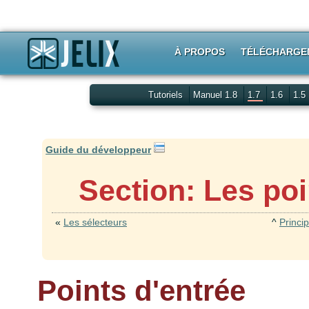
À PROPOS
TÉLÉCHARGE
Tutoriels
Manuel 1.8
1.7
1.6
1.5
Guide du développeur
Section: Les poi
«
Les sélecteurs
^
Princi
Points d'entrée