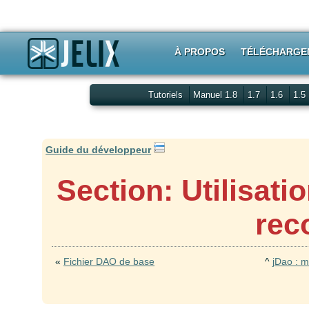
À PROPOS
TÉLÉCHARGE
Tutoriels
Manuel 1.8
1.7
1.6
1.5
Guide du développeur
Section: Utilisati
rec
«
Fichier DAO de base
^
jDao : m