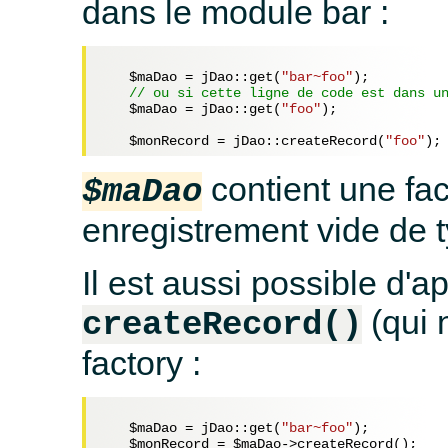
dans le module bar :
$maDao
 = jDao::get(
"bar~foo"
);

// ou si cette ligne de code est dans u
$maDao
 = jDao::get(
"foo"
);

$monRecord
 = jDao::createRecord(
"foo"
contient une fac
$maDao
enregistrement vide de 
Il est aussi possible d'
(qui 
createRecord()
factory :
$maDao
 = jDao::get(
"bar~foo"
);

$monRecord
 = 
$maDao