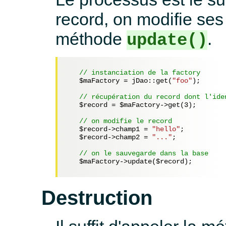
record, on modifie ses 
méthode
.
update()
// instanciation de la factory
$maFactory
 = jDao::get(
"foo"
);

// récupération du record dont l'ide
$record
 = 
$maFactory
->get(
3
);

// on modifie le record
$record
->champ1 = 
"hello"
;

$record
->champ2 = 
"..."
;

// on le sauvegarde dans la base
$maFactory
->update(
$record
);   

Destruction