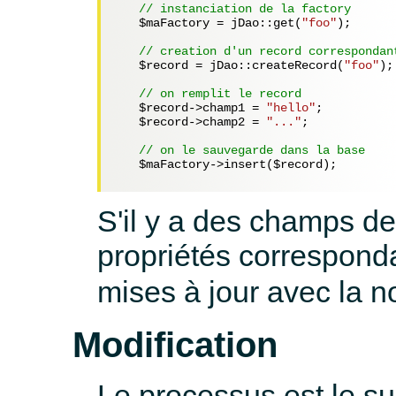
// instanciation de la factory
$maFactory
 = jDao::get(
"foo"
);

// creation d'un record correspondan
$record
 = jDao::createRecord(
"foo"
);

// on remplit le record
$record
->champ1 = 
"hello"
;

$record
->champ2 = 
"..."
;

// on le sauvegarde dans la base
$maFactory
->insert(
$record
);   

S'il y a des champs de
propriétés correspon
mises à jour avec la n
Modification
Le processus est le su