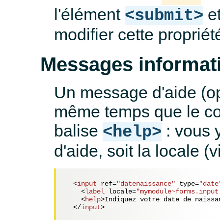
l'élément
e
<submit>
modifier cette proprié
Messages informati
Un message d'aide (opt
même temps que le con
balise
: vous 
<help>
d'aide, soit la locale (v
<
input
ref
=
"datenaissance"
type
=
"date
<
label
locale
=
"mymodule~forms.input
<
help
>
Indiquez votre date de naissa
</
input
>