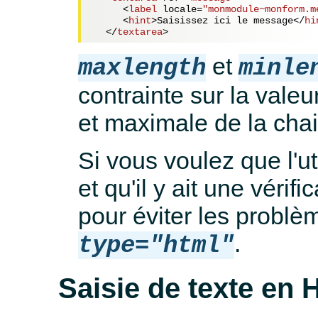
<
label
locale
=
"monmodule~monform.m
<
hint
>
Saisissez ici le message
</
hi
</
textarea
>
et
maxlength
minle
contrainte sur la valeu
et maximale de la chai
Si vous voulez que l'u
et qu'il y ait une véri
pour éviter les problèm
.
type="html"
Saisie de texte en