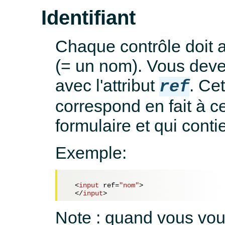
Identifiant
Chaque contrôle doit av
(= un nom). Vous deve
avec l'attribut
. Cet
ref
correspond en fait à c
formulaire et qui conti
Exemple:
<
input
ref
=
"nom"
>
</
input
>
Note : quand vous voul