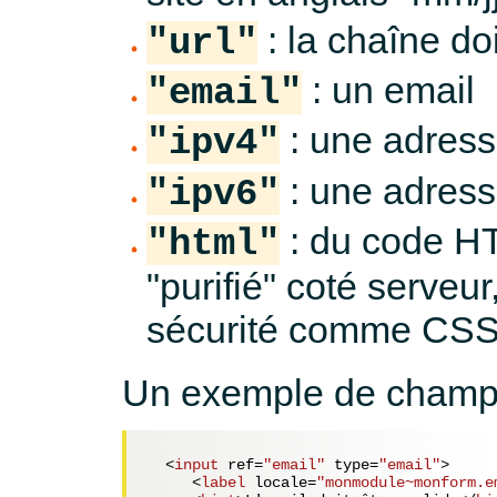
: la chaîne do
"url"
: un email
"email"
: une adress
"ipv4"
: une adress
"ipv6"
: du code H
"html"
"purifié" coté serveu
sécurité comme CSS,
Un exemple de champ d
<
input
ref
=
"email"
type
=
"email"
>
<
label
locale
=
"monmodule~monform.e