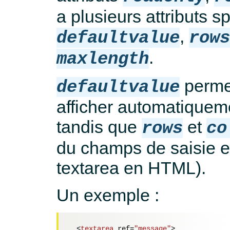
a plusieurs attributs sp
,
defaultvalue
row
.
maxlength
permet
defaultvalue
afficher automatiquem
tandis que
et
rows
co
du champs de saisie e
textarea en HTML).
Un exemple :
<
textarea
ref
=
"message"
>