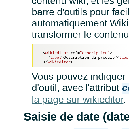
contenu wiki, et les g
barre d'outils pour facili
automatiquement WikiR
transformer le contenu
<
wikieditor
ref
=
"description"
>
<
label
>
Description du produit
</
labe
</
wikieditor
>
Vous pouvez indiquer u
d'outil, avec l'attribut
c
la page sur wikieditor
.
Saisie de date (dat