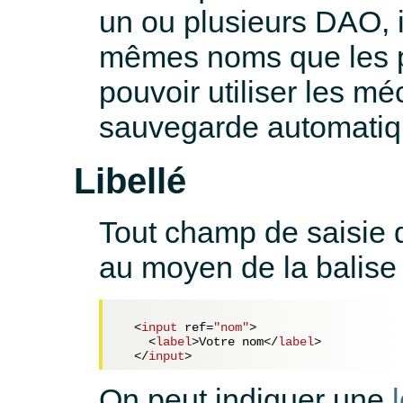
un ou plusieurs DAO, il 
mêmes noms que les p
pouvoir utiliser les 
sauvegarde automatiq
Libellé
Tout champ de saisie d
au moyen de la balis
<
input
ref
=
"nom"
>
<
label
>
Votre nom
</
label
>
</
input
>
On peut indiquer une