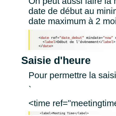
On peut aussi faire la
date de début au mini
date maximum à 2 moi
<
date
ref
=
"date_debut"
mindate
=
"now"
<
label
>
Début de l'évènement
</
label
>
</
date
>
Saisie d'heure
Pour permettre la saisi
`
<time ref="meetingtim
    <label>Meeting Time</label>