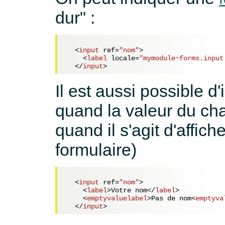
dur" :
<
input
ref
=
"nom"
>
<
label
locale
=
"mymodule~forms.input
</
input
>
Il est aussi possible d'
quand la valeur du cha
quand il s'agit d'affi
formulaire)
<
input
ref
=
"nom"
>
<
label
>
Votre nom
</
label
>
<
emptyvaluelabel
>
Pas de nom
<
emptyva
</
input
>