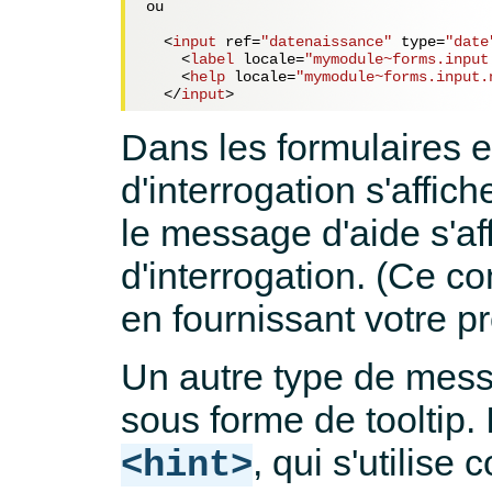
ou

<
input
ref
=
"datenaissance"
type
=
"date
<
label
locale
=
"mymodule~forms.input
<
help
locale
=
"mymodule~forms.input.
</
input
>
Dans les formulaires 
d'interrogation s'affic
le message d'aide s'aff
d'interrogation. (Ce c
en fournissant votre p
Un autre type de messa
sous forme de tooltip. I
, qui s'utilise
<hint>