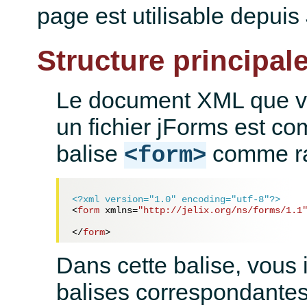
page est utilisable depuis 
Structure principal
Le document XML que v
un fichier jForms est c
balise
comme ra
<form>
<?xml version="1.0" encoding="utf-8"?>
<
form
xmlns
=
"http://jelix.org/ns/forms/1.1
</
form
>
Dans cette balise, vous 
balises correspondante