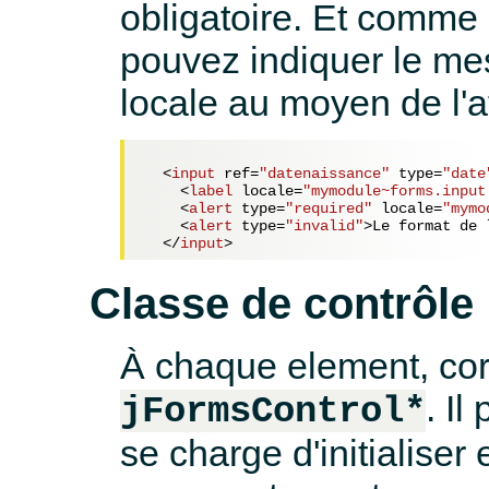
obligatoire. Et comme
pouvez indiquer le me
locale au moyen de l'at
<
input
ref
=
"datenaissance"
type
=
"date
<
label
locale
=
"mymodule~forms.input
<
alert
type
=
"required"
locale
=
"mymo
<
alert
type
=
"invalid"
>
Le format de 
</
input
>
Classe de contrôle
À chaque element, co
. Il
jFormsControl*
se charge d'initialiser