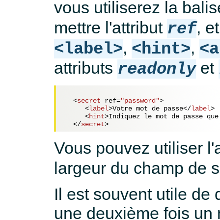
vous utiliserez la bali
mettre l'attribut
, e
ref
,
,
<label>
<hint>
<a
attributs
et
readonly
<
secret
ref
=
"password"
>
<
label
>
Votre mot de passe
</
label
>
<
hint
>
Indiquez le mot de passe que
</
secret
>
Vous pouvez utiliser l'
largeur du champ de s
Il est souvent utile de 
une deuxième fois un 