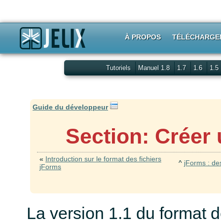
À PROPOS
TÉLÉCHARGE
Tutoriels
Manuel 1.8
1.7
1.6
1.5
Guide du développeur
Section: Créer 
«
Introduction sur le format des fichiers
^
jForms : de
jForms
La version 1.1 du format d