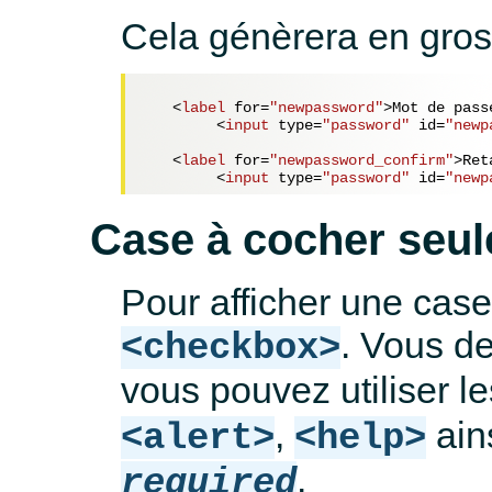
Cela génèrera en gros,
<
label
for
=
"newpassword"
>
Mot de pass
<
input
type
=
"password"
id
=
"newp
<
label
for
=
"newpassword_confirm"
>
Ret
<
input
type
=
"password"
id
=
"newp
Case à cocher seul
Pour afficher une case 
. Vous de
<checkbox>
vous pouvez utiliser l
,
ains
<alert>
<help>
.
required