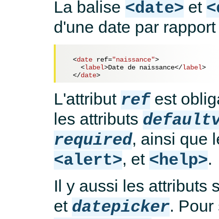
La balise
et
<date>
<
d'une date par rappor
<
date
ref
=
"naissance"
>
<
label
>
Date de naissance
</
label
>
</
date
>
L'attribut
est oblig
ref
les attributs
default
, ainsi que 
required
, et
.
<alert>
<help>
Il y aussi les attributs
et
. Pour
datepicker