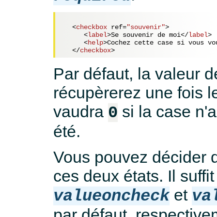
<
checkbox
ref
=
"souvenir"
>
<
label
>
Se souvenir de moi
</
label
>
<
help
>
Cochez cette case si vous vo
</
checkbox
>
Par défaut, la valeur 
récupèrerez une fois l
vaudra
si la case n'
0
été.
Vous pouvez décider d
ces deux états. Il suffit
et
valueoncheck
va
par défaut, respective