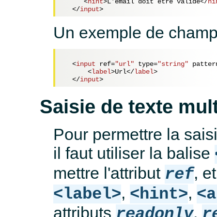
<
hint
>
L'email doit être valide
</
hi
</
input
>
Un exemple de champ d
<
input
ref
=
"url"
type
=
"string"
patter
<
label
>
Url
</
label
>
</
input
>
Saisie de texte mult
Pour permettre la saisi
il faut utiliser la balise
mettre l'attribut
, e
ref
,
,
<label>
<hint>
<a
attributs
,
readonly
r