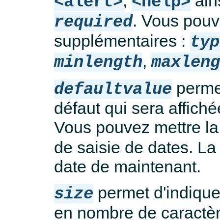
,
ains
<alert>
<help>
. Vous pouv
required
supplémentaires :
typ
,
minlength
maxlen
permet
defaultvalue
défaut qui sera affiché
Vous pouvez mettre la
de saisie de dates. La 
date de maintenant.
permet d'indiquer
size
en nombre de caractèr