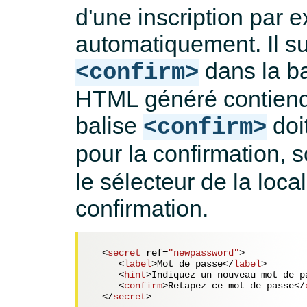
d'une inscription par 
automatiquement. Il suf
dans la b
<confirm>
HTML généré contiend
balise
doit
<confirm>
pour la confirmation, s
le sélecteur de la local
confirmation.
<
secret
ref
=
"newpassword"
>
<
label
>
Mot de passe
</
label
>
<
hint
>
Indiquez un nouveau mot de p
<
confirm
>
Retapez ce mot de passe
</
</
secret
>