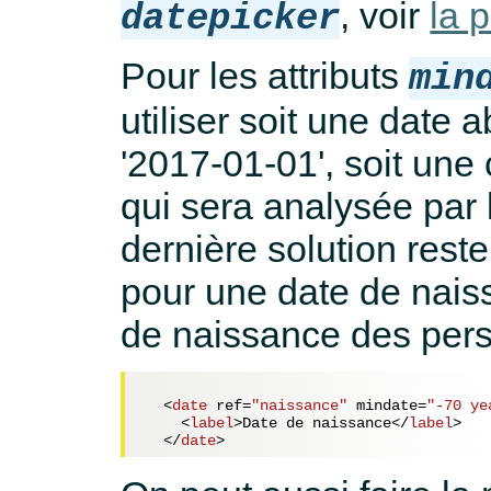
, voir
la 
datepicker
Pour les attributs
min
utiliser soit une dat
'2017-01-01', soit une
qui sera analysée par 
dernière solution rest
pour une date de naiss
de naissance des pers
<
date
ref
=
"naissance"
mindate
=
"-70 ye
<
label
>
Date de naissance
</
label
>
</
date
>