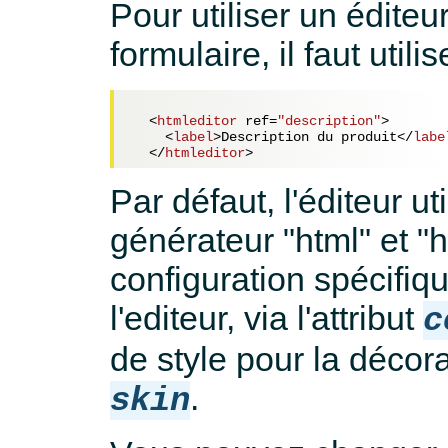
Pour utiliser un édit
formulaire, il faut utili
<
htmleditor
ref
=
"description"
>
<
label
>
Description du produit
</
labe
</
htmleditor
>
Par défaut, l'éditeur ut
générateur "html" et "h
configuration spécifiqu
l'editeur, via l'attribut
c
de style pour la décorat
.
skin