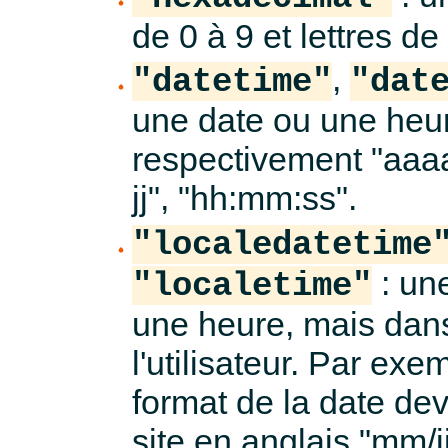
de 0 à 9 et lettres de 
,
"datetime"
"dat
une date ou une heur
respectivement "aaa
jj", "hh:mm:ss".
"localedatetime
: une
"localetime"
une heure, mais dans
l'utilisateur. Par exe
format de la date dev
site en anglais "mm/j