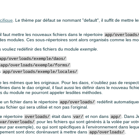
cifique
. Le thème par défaut se nommant "default", il suffit de mettre 
 il faut mettre les nouveaux fichiers dans le répertoire
app/overloads
 des modules. Ces sous-répertoires sont alors organisés comme les mo
vouliez redéfinir des fichiers du module
exemple
.
app/overloads/exemple/daos/
app/overloads/exemple/forms/
s
app/overloads/exemple/locales/
e les mêmes que les originaux. Pour les daos, n'oubliez pas de respecter
nies dans le dao original, il faut aussi les définir dans le nouveau fichi
s du module ne pourront appeler lesdites méthodes.
re un fichier dans le répertoire
redéfinit automatiquem
app/overloads/
fichier qui sera utilisé et non pas l'original.
 le répertoire
était dans
et non dans
. Dans Je
overloads/
var/
app/
pour les fichiers qui sont générés à la volée par vo
var/overloads/
sateur par exemple), ou qui sont spécifiques à l'environnement dans lequel
ppement sont donc dorénavant à mettre dans
.
app/overloads/