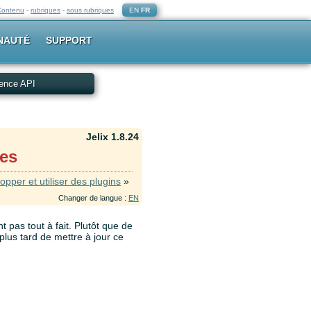
Contenu
-
rubriques
-
sous rubriques
EN
FR
NAUTÉ
SUPPORT
ence API
Jelix 1.8.24
les
opper et utiliser des plugins
»
Changer de langue :
EN
t pas tout à fait. Plutôt que de
plus tard de mettre à jour ce