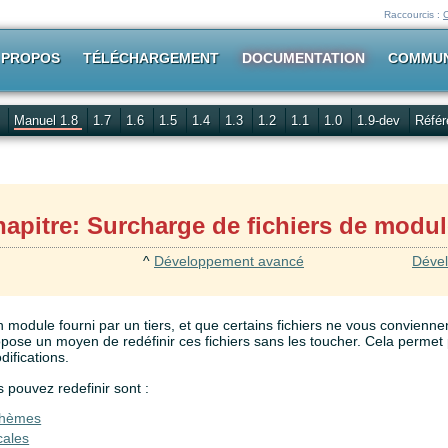
Raccourcis :
 PROPOS
TÉLÉCHARGEMENT
DOCUMENTATION
COMMU
Manuel 1.8
1.7
1.6
1.5
1.4
1.3
1.2
1.1
1.0
1.9-dev
Référ
apitre: Surcharge de fichiers de modu
^
Développement avancé
Dével
un module fourni par un tiers, et que certains fichiers ne vous conviennen
ropose un moyen de redéfinir ces fichiers sans les toucher. Cela permet 
ifications.
 pouvez redefinir sont :
 thèmes
cales