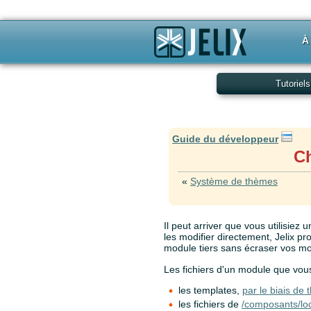
À
Tutoriels
Guide du développeur
Ch
«
Système de thèmes
Il peut arriver que vous utilisiez 
les modifier directement, Jelix p
module tiers sans écraser vos mod
Les fichiers d'un module que vous
les templates,
par le biais de
les fichiers de
/composants/lo