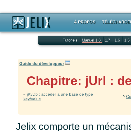
À PROPOS
TÉLÉCHARGE
Tutoriels
Manuel 1.8
1.7
1.6
1.5
Guide du développeur
Chapitre: jUrl : 
«
jKvDb : accéder à une base de type
^
Co
key/value
Jelix comporte un mécani