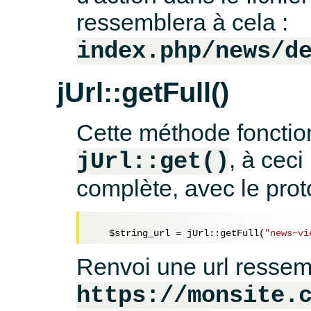
ressemblera à cela :
index.php/news/d
jUrl::getFull()
Cette méthode fonction
, à cec
jUrl::get()
complète, avec le pro
$string_url
 = jUrl::getFull(
"news~vi
Renvoi une url ressem
https://monsite.