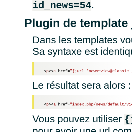
.
id_news=54
Plugin de template 
Dans les templates vous
Sa syntaxe est identi
<
p
>
<
a
href
=
"{jurl 'news~view@classic'
Le résultat sera alors :
<
p
>
<
a
href
=
"index.php/news/default/vi
Vous pouvez utiliser
{
pour avoir une url co