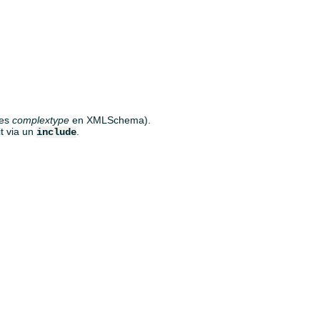
des
complextype
en XMLSchema).
it via un
.
include