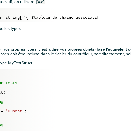
sociatif, on utilisera
:
[=>]
us les types.
r vos propres types, c'est à dire vos propres objets (faire l'équivalent 
sses doit être incluse dans le fichier du contrôleur, soit directement, so
type MyTestStruct :
r tests

t{

g

 = 
'Dupont'
;

g
