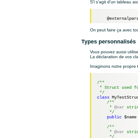
S'l s'agit d'un tableau as
On peut faire ça avec to
Types personnalisés
Vous pouvez aussi utilise
La déclaration de vos cla
Imaginons notre propre 
/**

 * Struct used fo
 */
class
 MyTestStruc
/**

     *
 @var
 strin
     */
public
$name
/**

     *
 @var
 strin
     */