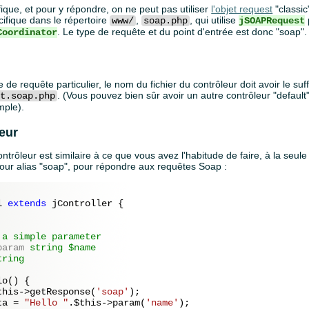
que, et pour y répondre, on ne peut pas utiliser
l'objet request
"classic
cifique dans le répertoire
,
, qui utilise
www/
soap.php
jSOAPRequest
. Le type de requête et du point d'entrée est donc "soap".
Coordinator
de requête particulier, le nom du fichier du contrôleur doit avoir le su
. (Vous pouvez bien sûr avoir un autre contrôleur "default
lt.soap.php
mple).
eur
ntrôleur est similaire à ce que vous avez l'habitude de faire, à la seule
pour alias "soap", pour répondre aux requêtes Soap :
l 
extends
 jController {

a simple parameter

param
 string $name

ring

o() {

this
->getResponse(
'soap'
);

ta = 
"Hello "
.
$this
->param(
'name'
);
