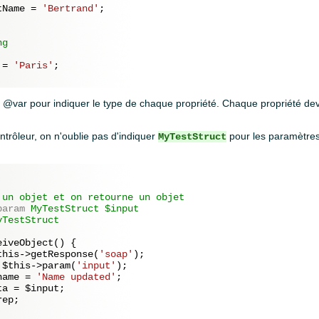
tName
 = 
'Bertrand'
;

g

 = 
'Paris'
;

é @var pour indiquer le type de chaque propriété. Chaque propriété de
ntrôleur, on n'oublie pas d'indiquer
pour les paramètres 
MyTestStruct
 un objet et on retourne un objet

param
 MyTestStruct $input

yTestStruct

eiveObject() {

this
->getResponse(
'soap'
);

 
$this
->param(
'input'
);

name = 
'Name updated'
;

ta = 
$input
;

rep
;
