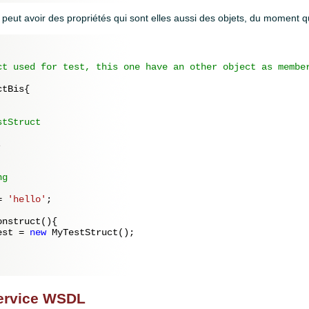
peut avoir des propriétés qui sont elles aussi des objets, du moment qu
ct used for test, this one have an other object as member
tBis{

tStruct



g

= 
'hello'
;

onstruct(){

est = 
new
 MyTestStruct();

service WSDL