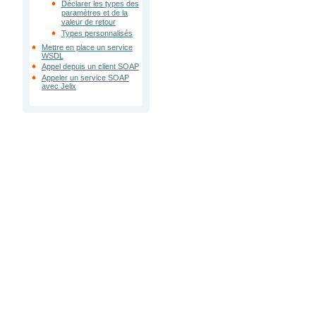
Déclarer les types des
paramètres et de la
valeur de retour
Types personnalisés
Mettre en place un service
WSDL
Appel depuis un client SOAP
Appeler un service SOAP
avec Jelix