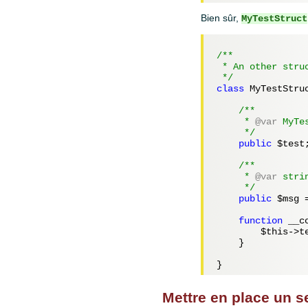
Bien sûr,
MyTestStruct
/**

 * An other stru
 */
class
 MyTestStruc
/**

     *
 @var
 MyTes
     */
public
$test
;
/**

     *
 @var
 strin
     */
public
$msg
 
function
 __c
$this
->t
    }

Mettre en place un 