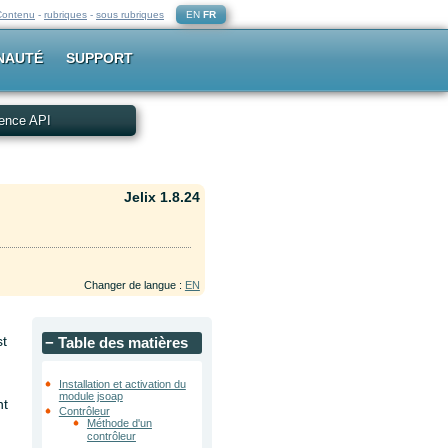
Contenu
-
rubriques
-
sous rubriques
EN
FR
NAUTÉ
SUPPORT
ence API
Jelix 1.8.24
Changer de langue :
EN
st
−
Table des matières
Installation et activation du
module jsoap
nt
Contrôleur
Méthode d'un
contrôleur