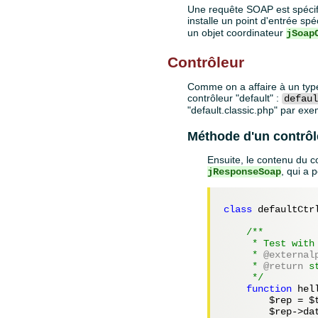
Une requête SOAP est spécifi
installe un point d'entrée spé
un objet coordinateur
jSoap
Contrôleur
Comme on a affaire à un type 
contrôleur "default" :
defau
"default.classic.php" par exe
Méthode d'un contrôl
Ensuite, le contenu du co
, qui a 
jResponseSoap
class
 defaultCtr
/** 

     * Test with 
     *
 @external
     *
 @return
 st
     */
function
 hell
$rep
 = 
$
$rep
->da