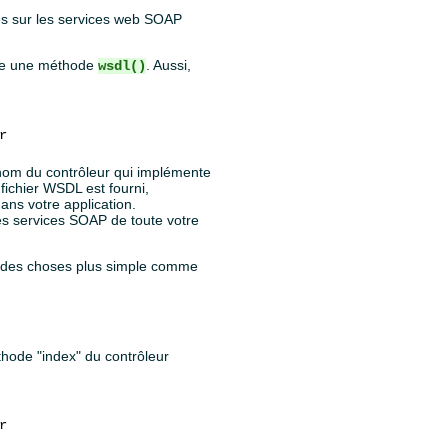
és sur les services web SOAP
sède une méthode
. Aussi,
wsdl()
 nom du contrôleur qui implémente
fichier WSDL est fourni,
ans votre application.
es services SOAP de toute votre
ir des choses plus simple comme
hode "index" du contrôleur