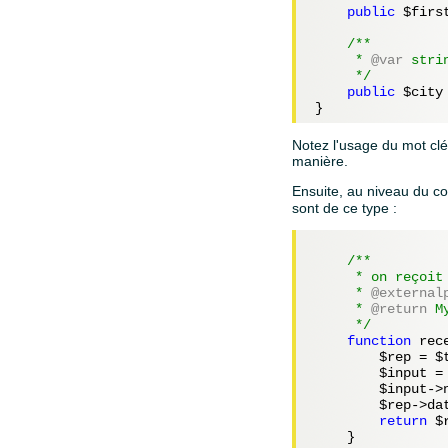
public
$firs
/**

     *
 @var
 strin
     */
public
$city
Notez l'usage du mot cl
manière.
Ensuite, au niveau du co
sont de ce type :
/** 

     * on reçoit
     *
 @external
     *
 @return
 M
     */
function
 rec
$rep
 = 
$
$input
 =
$input
->
$rep
->da
return
$