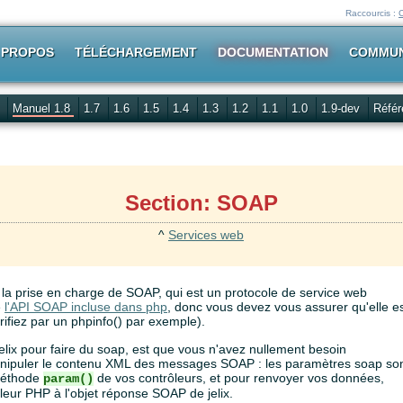
Raccourcis :
 PROPOS
TÉLÉCHARGEMENT
DOCUMENTATION
COMMU
Manuel 1.8
1.7
1.6
1.5
1.4
1.3
1.2
1.1
1.0
1.9-dev
Référ
Section: SOAP
^
Services web
 la prise en charge de SOAP, qui est un protocole de service web
e
l'API SOAP incluse dans php
, donc vous devez vous assurer qu'elle e
rifiez par un phpinfo() par exemple).
Jelix pour faire du soap, est que vous n'avez nullement besoin
anipuler le contenu XML des messages SOAP : les paramètres soap so
 méthode
de vos contrôleurs, et pour renvoyer vos données,
param()
leur PHP à l'objet réponse SOAP de jelix.