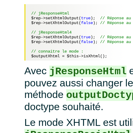
// jResponseHtml
$rep
->setXhtmlOutput(
true
);  
// Réponse au
$rep
->setXhtmlOutput(
false
); 
// Réponse au
// jResponseHtml4
$rep
->setXhtmlOutput(
true
);  
// Réponse au
$rep
->setXhtmlOutput(
false
); 
// Réponse au
// connaitre le mode :
$outputXhtml
 = 
$this
Avec
jResponseHtml
pouvez aussi changer le
méthode
outputDocty
doctype souhaité.
Le mode XHTML est util