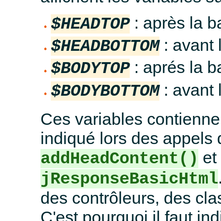
: après la b
$HEADTOP
: avant 
$HEADBOTTOM
: aprés la b
$BODYTOP
: avant 
$BODYBOTTOM
Ces variables contienne
indiqué lors des appels
e
addHeadContent()
jResponseBasicHtml
des contrôleurs, des cla
C'est pourquoi il faut in