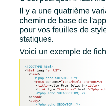
Il y a une quatrième var
chemin de base de l'appli
pour vos feuilles de sty
statiques.
Voici un exemple de fichi
<!DOCTYPE html>
<
html
lang
=
"en_US"
>
<
head
>
<?php echo $HEADTOP; ?>
<
meta
content
=
"text/html; charset=UTF
<
title
>
Hello From Jelix !
</
title
>
<
link
type
=
"text/css"
href
=
"<?php ec
<?php echo $HEADBOTTOM; ?>
</
head
>
<
body
>
<?php echo $BODYTOP; ?>