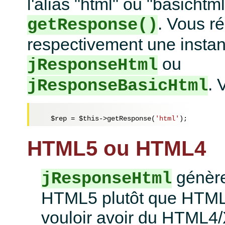
l'alias "html" ou "basichtm
. Vous r
getResponse()
respectivement une instan
ou
jResponseHtml
. 
jResponseBasicHtml
$rep
 = 
$this
->getResponse(
'html'
HTML5 ou HTML4
génère
jResponseHtml
HTML5 plutôt que HTML
vouloir avoir du HTML