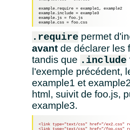
example.require = example1, example2

example.include = example3

example.js = foo.js

permet d'in
.require
avant
de déclarer les 
tandis que
.include
l'exemple précédent, le
example1 et example2 
html, suivit de foo.js, 
example3.
<link type="text/css" href="/ex2.css" r
<link type="text/css" href="/foo.css" r