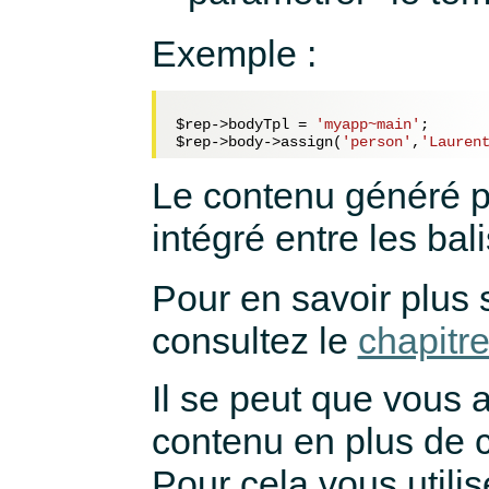
Exemple :
$rep
->bodyTpl = 
'myapp~main'
$rep
->body->assign(
'person'
,
'Lauren
Le contenu généré p
intégré entre les bal
Pour en savoir plus s
consultez le
chapitre
Il se peut que vous 
contenu en plus de ce
Pour cela vous utili