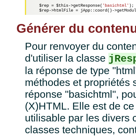
$rep
 = 
$this
->getResponse(
'basichtml'
);

$rep
->htmlFile = jApp::coord()->getModu
Générer du conten
Pour renvoyer du conten
d'utiliser la classe
jRes
la réponse de type "htm
méthodes et propriétés 
réponse "basichtml", po
(X)HTML. Elle est de ce 
utilisable par les diver
classes techniques, contr