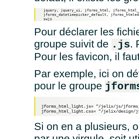
  jquery, jquery_ui, jforms_html, jforms_html_
  jforms_datetimepicker_default, jforms_htmled
  swjs
Pour déclarer les fichi
groupe suivit de
.
.js
Pour les favicon, il faut
Par exemple, ici on défi
pour le groupe
jform
jforms_html_light.js= "/jelix/js/jforms_
Si on en a plusieurs, o
par une virgule, soit ut