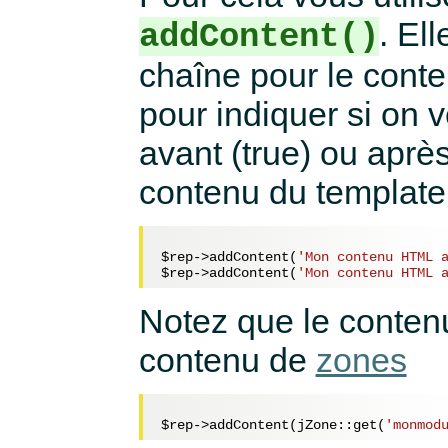
. El
addContent()
chaîne pour le conten
pour indiquer si on v
avant (true) ou après
contenu du template
$rep
->addContent(
'Mon contenu HTML 
$rep
->addContent(
'Mon contenu HTML 
Notez que le contenu
contenu de
zones
$rep
->addContent(jZone::get(
'monmod