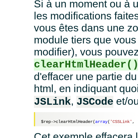
Si à un moment ou à u
les modifications fait
vous êtes dans une zo
module tiers que vous
modifier), vous pouve
clearHtmlHeader(
d'effacer une partie 
html, en indiquant quoi
,
et/o
JSLink
JSCode
$rep
->clearHtmlHeader(
array
(
'CSSLink'
, 
Cet exemple effacera 