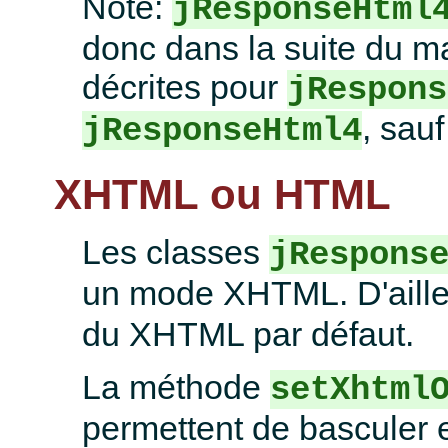
Note:
jResponseHtml
donc dans la suite du ma
décrites pour
jRespons
, sau
jResponseHtml4
XHTML ou HTML
Les classes
jRespons
un mode XHTML. D'aill
du XHTML par défaut.
La méthode
setXhtml
permettent de bascule