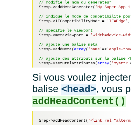
// modifie le nom du generateur
$resp
->addMetaGenerator(
'My Super App 1
// indique le mode de compatibilité pou
$resp
->IECompatibilityMode = 
'IE=Edge'
;
// spécifie le viewport
$resp
->metaViewport = 
'width=device-wid
// ajoute une balise meta
$resp
->addMeta(
array
(
'name'
=>
'apple-tou
// ajoute des attributs sur la balise <
$resp
->setHtmlAttributes(
array
(
'myattr'
Si vous voulez injecte
balise
, vous 
<head>
addHeadContent()
$rep
->addHeadContent(
'<link rel="altern