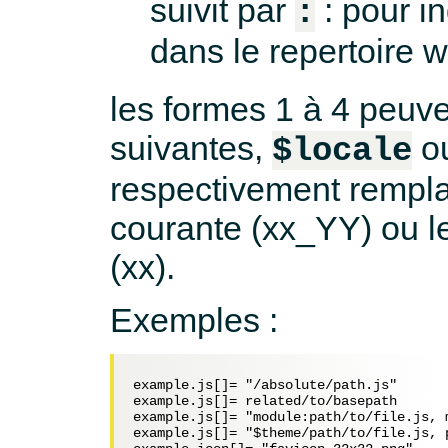
suivit par
: pour in
:
dans le repertoire
les formes 1 à 4 peuve
suivantes,
o
$locale
respectivement rempla
courante (xx_YY) ou l
(xx).
Exemples :
example.js[]= "/absolute/path.js"

example.js[]= related/to/basepath

example.js[]= "module:path/to/file.js, m
example.js[]= "$theme/path/to/file.js, 