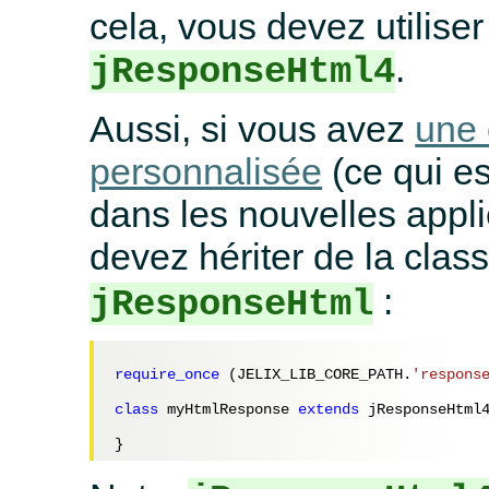
cela, vous devez utiliser
.
jResponseHtml4
Aussi, si vous avez
une 
personnalisée
(ce qui es
dans les nouvelles appli
devez hériter de la clas
:
jResponseHtml
require_once
 (JELIX_LIB_CORE_PATH.
'respons
class
 myHtmlResponse 
extends
 jResponseHtml4