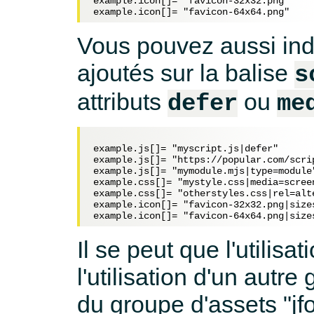
example.icon[]= "favicon-32x32.png"

Vous pouvez aussi indi
ajoutés sur la balise
s
attributs
ou
defer
me
example.js[]= "myscript.js|defer"

example.js[]= "https://popular.com/scri
example.js[]= "mymodule.mjs|type=module"
example.css[]= "mystyle.css|media=screen
example.css[]= "otherstyles.css|rel=alt
example.icon[]= "favicon-32x32.png|sizes
Il se peut que l'utilis
l'utilisation d'un autre
du groupe d'assets "jfo