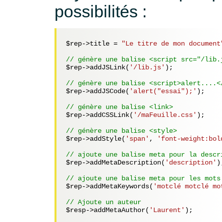
possibilités :
$rep
->title = 
"Le titre de mon document
// génère une balise <script src="/lib.
$rep
->addJSLink(
'/lib.js'
);

// génère une balise <script>alert....<
$rep
->addJSCode(
'alert("essai");'
);

// génère une balise <link>
$rep
->addCSSLink(
'/maFeuille.css'
);

// génère une balise <style>
$rep
->addStyle(
'span'
, 
'font-weight:bol
// ajoute une balise meta pour la descr
$rep
->addMetaDescription(
'description'
);
// ajoute une balise meta pour les mots
$rep
->addMetaKeywords(
'motclé motclé mo
// Ajoute un auteur
$resp
->addMetaAuthor(
'Laurent'
);
