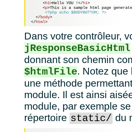
<
h1
>
Hello YOU !
</
h1
>
<
p
>
This is a sample html page generat
<?php echo $BODYBOTTOM; ?>
</
body
>
</
html
>
Dans votre contrôleur, 
jResponseBasicHtml
donnant son chemin comp
. Notez que 
$htmlFile
une méthode permettant
module. Il est ainsi aisé
module, par exemple se 
répertoire
du 
static/