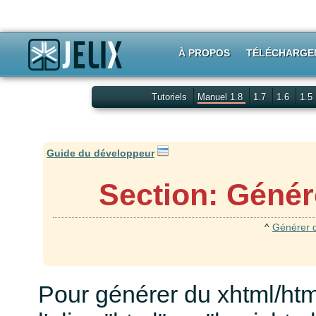
À PROPOS
TÉLÉCHARGE
Tutoriels
Manuel 1.8
1.7
1.6
1.5
Guide du développeur
Section: Géné
^
Générer d
Pour générer du xhtml/htm