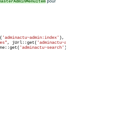
pour
masterAdminMenuItem
(
'adminactu~admin:index'
), 
30
, 
'general'
));

es"
, jUrl::get(
'adminactu~admincat:index'
), 
31
, 
'general
ne::get(
'adminactu~search'
), 
32
, 
'general'
, 
'zone'
));
