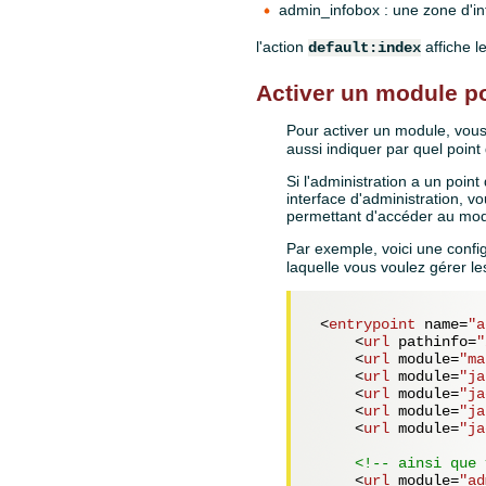
admin_infobox : une zone d'inf
l'action
affiche l
default:index
Activer un module po
Pour activer un module, vous 
aussi indiquer par quel point 
Si l'administration a un poin
interface d'administration, v
permettant d'accéder au mod
Par exemple, voici une config
laquelle vous voulez gérer le
<
entrypoint
name
=
"a
<
url
pathinfo
=
"
<
url
module
=
"ma
<
url
module
=
"ja
<
url
module
=
"ja
<
url
module
=
"ja
<
url
module
=
"ja
<!-- ainsi que 
<
url
module
=
"ad