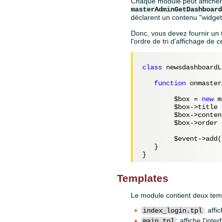
Chaque module peut afficher 
masterAdminGetDashboar
déclarent un contenu "widget".
Donc, vous devez fournir un 
l'ordre de tri d'affichage de 
class
 newsdashboardL
function
 onmaster
$box
 = 
new
 m
$box
->title 
$box
->conten
$box
->order 
$event
->add(
   }

Templates
Le module contient deux tem
: aff
index_login.tpl
: affiche l'inte
main.tpl