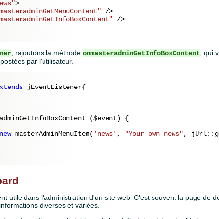
ews"
>
masteradminGetMenuContent"
 />
masteradminGetInfoBoxContent"
 />
, rajoutons la méthode
, qui 
ner
onmasteradminGetInfoBoxContent
postées par l'utilisateur.
xtends
 jEventListener{

adminGetInfoBoxContent (
$event
) {

new
 masterAdminMenuItem(
'news'
, 
"Your own news"
, jUrl::g
oard
nt utile dans l'administration d'un site web. C'est souvent la page de
 informations diverses et variées.