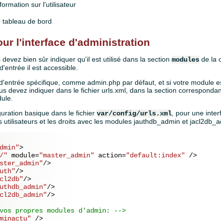
ormation sur l'utilisateur
e tableau de bord
ur l'interface d'administration
devez bien sûr indiquer qu'il est utilisé dans la section
de la 
modules
d'entrée il est accessible.
t d'entrée spécifique, comme admin.php par défaut, et si votre module est
ous devez indiquer dans le fichier urls.xml, dans la section correspondant
ule.
uration basique dans le fichier
, pour une inte
var/config/urls.xml
s utilisateurs et les droits avec les modules jauthdb_admin et jacl2db_a
dmin"
>
/"
module
=
"master_admin"
action
=
"default:index"
 />
ster_admin"
/>
uth"
/>
cl2db"
/>
uthdb_admin"
/>
cl2db_admin"
/>
vos propres modules d'admin: -->
minactu"
 />