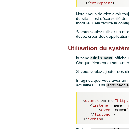
</
entrypoint
>
Note : vous devriez avoir to
du site. Il est déconseillé d
module. Cela facilite la confi
Si vous voulez utiliser un mo
devez créer deux applications
Utilisation du syst
la zone
affiche 
admin_menu
Chaque élément et sous-men
Si vous voulez ajouter des 
Imaginez que vous avez un m
actualités. Dans
adminactu
<
events
xmlns
=
"http:
<
listener
name
=
"n
<
event
name
=
"
</
listener
>
</
events
>