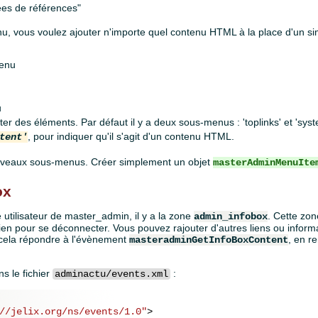
ées de références"
u, vous voulez ajouter n'importe quel contenu HTML à la place d'un sim
menu
u
er des éléments. Par défaut il y a deux sous-menus : 'toplinks' et 'syst
, pour indiquer qu'il s'agit d'un contenu HTML.
tent'
uveaux sous-menus. Créer simplement un objet
masterAdminMenuIte
ox
e utilisateur de master_admin, il y a la zone
. Cette zone
admin_infobox
 lien pour se déconnecter. Vous pouvez rajouter d'autres liens ou informa
r cela répondre à l'évènement
, en r
masteradminGetInfoBoxContent
s le fichier
:
adminactu/events.xml
//jelix.org/ns/events/1.0"
>