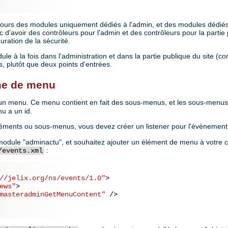
ujours des modules uniquement dédiés à l'admin, et des modules dédiés
onc d'avoir des contrôleurs pour l'admin et des contrôleurs pour la parti
guration de la sécurité.
dule à la fois dans l'administration et dans la partie publique du site (
, plutôt que deux points d'entrées.
ème de menu
un menu. Ce menu contient en fait des sous-menus, et les sous-menus
u a un id.
éléments ou sous-menus, vous devez créer un listener pour l'évènemen
odule "adminactu", et souhaitez ajouter un élément de menu à votre 
:
/events.xml
//jelix.org/ns/events/1.0"
>
ews"
>
masteradminGetMenuContent"
 />