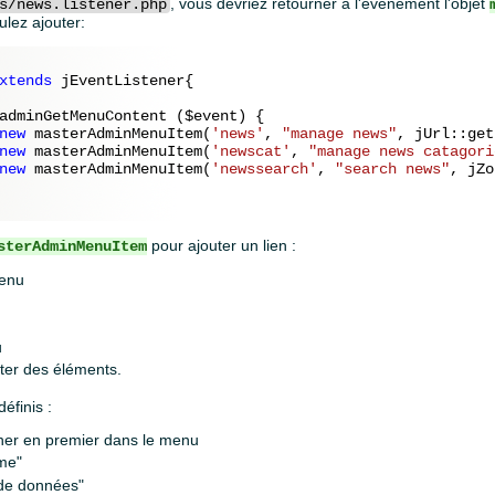
, vous devriez retourner à l'évènement l'objet
s/news.listener.php
lez ajouter:
xtends
 jEventListener{

adminGetMenuContent (
$event
) {

new
 masterAdminMenuItem(
'news'
, 
"manage news"
, jUrl::get
new
 masterAdminMenuItem(
'newscat'
, 
"manage news catagori
new
 masterAdminMenuItem(
'newssearch'
, 
"search news"
, jZo
pour ajouter un lien :
sterAdminMenuItem
menu
u
ter des éléments.
éfinis :
ficher en premier dans le menu
ème"
 de données"