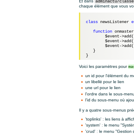
Et dans
adminactu/classe
chaque élément que vous vou
class
 newsListener 
e
function
 onmaster
$event
->add(
$event
->add(
$event
->add(
   }

Voici les paramètres pour
ma
un id pour l'élément du 
un libellé pour le lien
une url pour le lien
l'ordre dans le sous-men
l'id du sous-menu où ajou
Il y a quatre sous-menus préd
'toplinks' : les liens à af
'system' : le menu "Syst
'crud' : le menu "Gestion