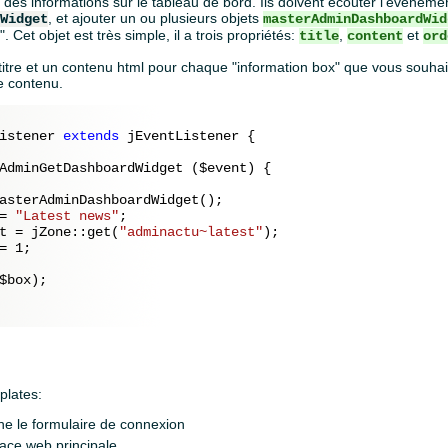
des informations sur le tableau de bord. Ils doivent écouter l'évèneme
, et ajouter un ou plusieurs objets
dWidget
masterAdminDashboardWid
 Cet objet est très simple, il a trois propriétés:
,
et
title
content
ord
titre et un contenu html pour chaque "information box" que vous souhai
ce contenu.
istener 
extends
 jEventListener {

AdminGetDashboardWidget (
$event
) {

asterAdminDashboardWidget();

= 
"Latest news"
;

t = jZone::get(
"adminactu~latest"
);

= 
1
;

$box
);

plates:
iche le formulaire de connexion
rface web principale.