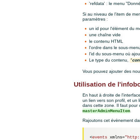
'refdata' : le menu "Donn
Si au niveau de l'item de men
paramètres :
un id pour l'élément du 
une chaîne vide
le contenu HTML
l'ordre dans le sous-men
l'id du sous-menu où ajout
Le type du contenu,
'con
Vous pouvez ajouter des no
Utilisation de l'infob
En haut à droite de l'interfac
un lien vers son profil, et un
dans cette zone. Il faut pou
.
masterAdminMenuItem
Rajoutons cet évènement dan
<
events
xmlns
=
"http: