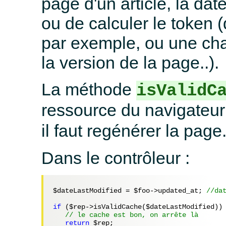
page d'un article, la date
ou de calculer le token
par exemple, ou une cha
la version de la page..).
La méthode
isValidC
ressource du navigateu
il faut regénérer la page
Dans le contrôleur :
$dateLastModified
 = 
$foo
->updated_at; 
//da
if
 (
$rep
->isValidCache(
$dateLastModified
)) 
// le cache est bon, on arrête là
return
$rep
;
