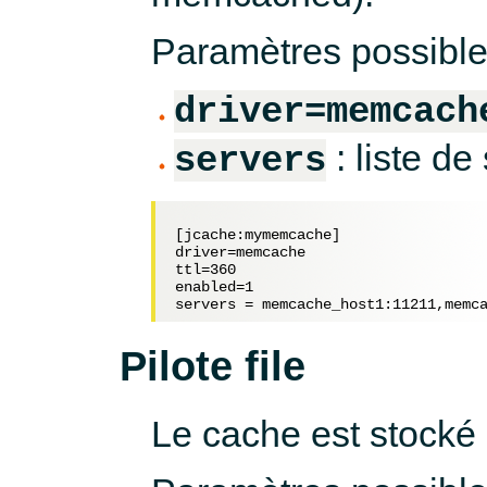
Paramètres possible
driver=memcach
: liste d
servers
[jcache:mymemcache]

driver=memcache

ttl=360

enabled=1

Pilote file
Le cache est stocké 