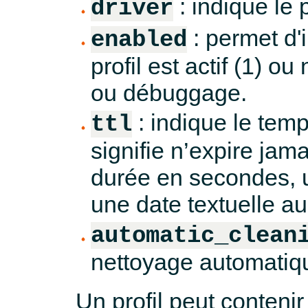
: indique le p
driver
: permet d'
enabled
profil est actif (1) o
ou débuggage.
: indique le tem
ttl
signifie n’expire jam
durée en secondes, 
une date textuelle a
automatic_clean
nettoyage automatiq
Un profil peut conteni