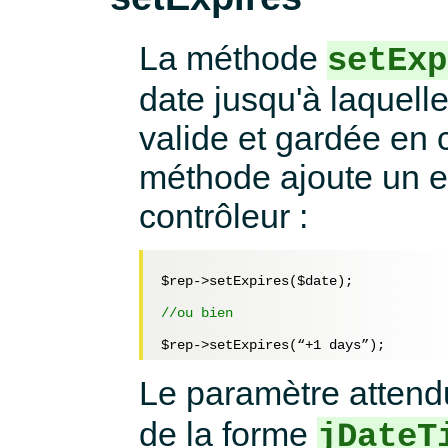
La méthode
setExp
date jusqu'à laquell
valide et gardée en 
méthode ajoute un e
contrôleur :
$rep
->setExpires(
$date
);

//ou bien
$rep
->setExpires(“+
1
Le paramètre attend
de la forme
jDateT