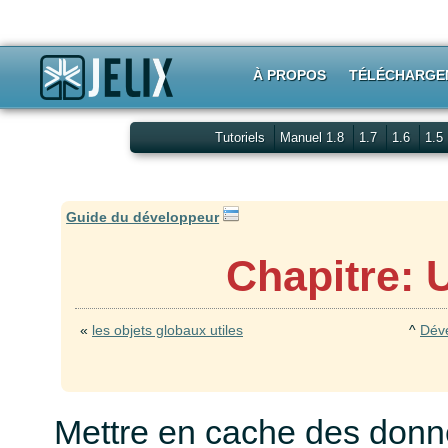
À PROPOS
TÉLÉCHARGE
Tutoriels
Manuel 1.8
1.7
1.6
1.5
Guide du développeur
Chapitre: U
«
les objets globaux utiles
^
Dév
Mettre en cache des donn