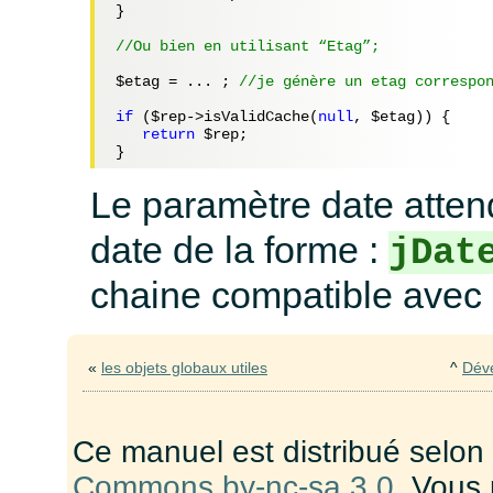
}

//Ou bien en utilisant “Etag”;
$etag
 = ... ; 
//je génère un etag correspo
if
 (
$rep
->isValidCache(
null
, 
$etag
)) {

return
$rep
;

Le paramètre date atte
date de la forme :
jDat
chaine compatible avec 
«
les objets globaux utiles
^
Dév
Ce manuel est distribué selon
Commons by-nc-sa 3.0
. Vous 