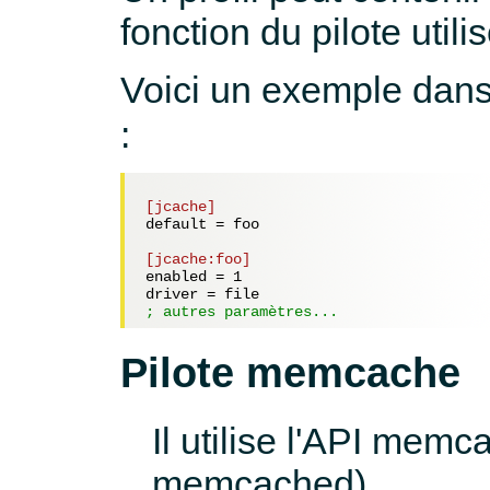
fonction du pilote utilis
Voici un exemple dans 
:
[jcache]
default = 
foo
[jcache:foo]
enabled = 
1
driver = 
file
; autres paramètres...
Pilote memcache
Il utilise l'API mem
memcached).