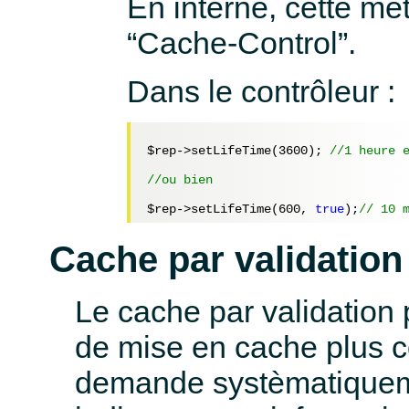
En interne, cette m
“Cache-Control”.
Dans le contrôleur :
$rep
->setLifeTime(
3600
); 
//1 heure 
//ou bien
$rep
->setLifeTime(
600
, 
true
);
// 10 
Cache par validation
Le cache par validation p
de mise en cache plus c
demande systèmatiqueme