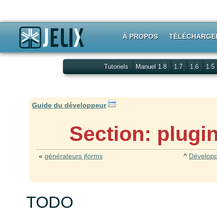
À PROPOS
TÉLÉCHARGE
Tutoriels
Manuel 1.8
1.7
1.6
1.5
Guide du développeur
Section: plugi
«
générateurs jforms
^
Développe
TODO