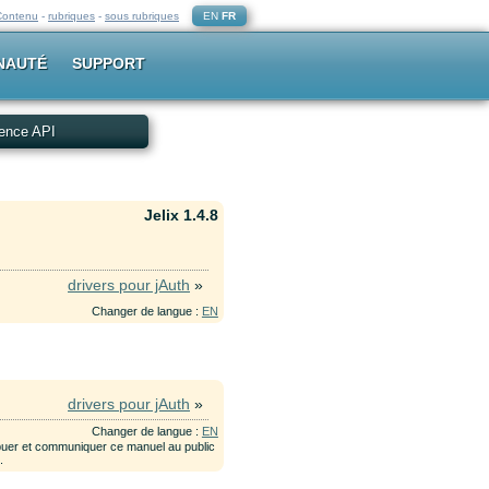
Contenu
-
rubriques
-
sous rubriques
EN
FR
NAUTÉ
SUPPORT
ence API
Jelix 1.4.8
drivers pour jAuth
»
Changer de langue :
EN
drivers pour jAuth
»
Changer de langue :
EN
ribuer et communiquer ce manuel au public
e
.