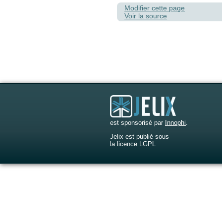
Modifier cette page
Voir la source
est sponsorisé par
Innophi
.
Jelix est publié sous
la licence LGPL