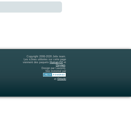
Copyright 2006-2026 Jelix team.
Les icônes utilisées sur cette page
viennent des paquets
Human-O2
et
Oxygen
.
Design par Laurentj.
Site motorisé par
et
Gitiwiki