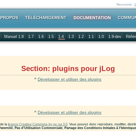
Raccourcis :
 PROPOS
TÉLÉCHARGEMENT
DOCUMENTATION
COMMU
Manuel 1.8
1.7
1.6
1.5
1.4
1.3
1.2
1.1
1.0
1.9-dev
Référ
Section: plugins pour jLog
^
Développer et utiliser des plugins
^
Développer et utiliser des plugins
 de la
licence Creative Commons by-nc-sa 3.0
. Vous pouvez donc reproduire, modifier, dist
Paternité
,
Pas d'Utilisation Commerciale
,
Partage des Conditions Initiales à l'Identiqu