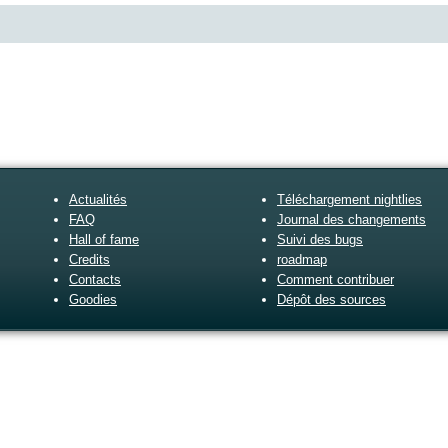
Actualités
Téléchargement nightlies
FAQ
Journal des changements
Hall of fame
Suivi des bugs
Credits
roadmap
Contacts
Comment contribuer
Goodies
Dépôt des sources