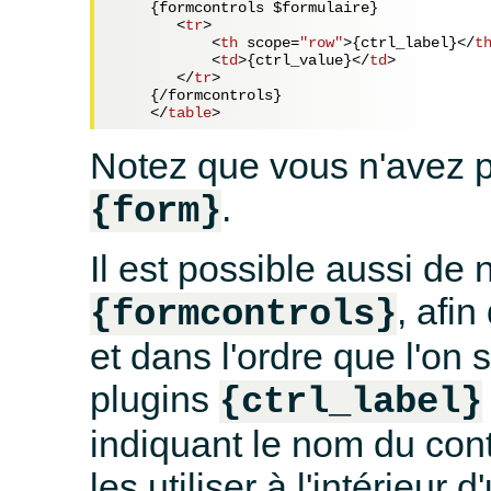
    {formcontrols $formulaire}

<
tr
>
<
th
scope
=
"row"
>
{ctrl_label}
</
t
<
td
>
{ctrl_value}
</
td
>
</
tr
>
    {/formcontrols}

</
table
>
Notez que vous n'avez pa
.
{form}
Il est possible aussi de 
, afin
{formcontrols}
et dans l'ordre que l'on 
plugins
{ctrl_label}
indiquant le nom du contr
les utiliser à l'intérieur 