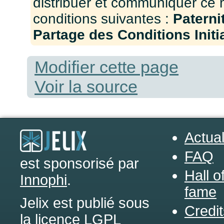
distribuer et communiquer ce 
conditions suivantes :
Paterni
Partage des Conditions Initia
Modifier cette page
Voir la source
Actual
FAQ
est sponsorisé par
Hall o
Innophi
.
fame
Jelix est publié sous
Credit
la licence LGPL