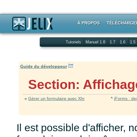
À PROPOS
TÉLÉCHARGE
Tutoriels
Manuel 1.8
1.7
1.6
1.5
Guide du développeur
Section: Afficha
«
Gérer un formulaire avec Xhr
^
jForms : de
Il est possible d'afficher, 