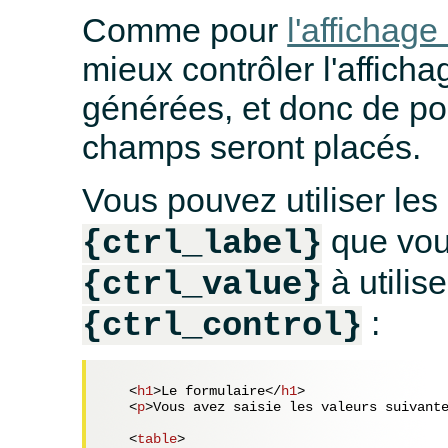
Comme pour
l'affichage
mieux contrôler l'afficha
générées, et donc de pou
champs seront placés.
Vous pouvez utiliser les
que vou
{ctrl_label}
à utilis
{ctrl_value}
:
{ctrl_control}
<
h1
>
Le formulaire
</
h1
>
<
p
>
Vous avez saisie les valeurs suivant
<
table
>