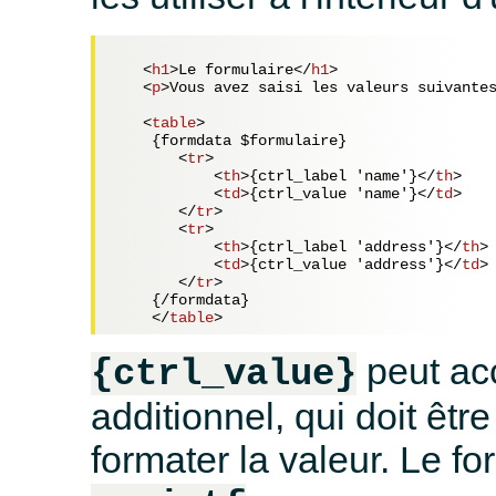
<
h1
>
Le formulaire
</
h1
>
<
p
>
Vous avez saisi les valeurs suivante
<
table
>
    {formdata $formulaire}

<
tr
>
<
th
>
{ctrl_label 'name'}
</
th
>
<
td
>
{ctrl_value 'name'}
</
td
>
</
tr
>
<
tr
>
<
th
>
{ctrl_label 'address'}
</
th
>
<
td
>
{ctrl_value 'address'}
</
td
>
</
tr
>
    {/formdata}

</
table
>
peut ac
{ctrl_value}
additionnel, qui doit êt
formater la valeur. Le fo