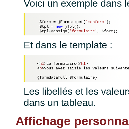
Voici un exemple dans le
$form
 = jForms::get(
'monform'
);

$tpl
 = 
new
 jTpl();

$tpl
->assign(
'formulaire'
, 
$form
Et dans le template :
<
h1
>
Le formulaire
</
h1
>
<
p
>
Vous avez saisie les valeurs suivant
Les libellés et les valeu
dans un tableau.
Affichage personna