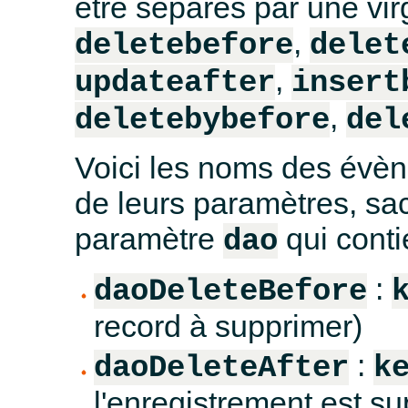
être séparés par une vir
,
deletebefore
delet
,
updateafter
insert
,
deletebybefore
del
Voici les noms des évè
de leurs paramètres, sac
paramètre
qui conti
dao
:
daoDeleteBefore
record à supprimer)
:
daoDeleteAfter
k
l'enregistrement est s