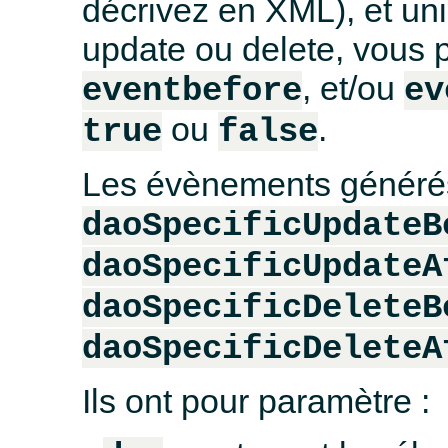
décrivez en XML), et u
update ou delete, vous p
, et/ou
eventbefore
ev
ou
.
true
false
Les évènements générés
daoSpecificUpdateB
daoSpecificUpdateA
daoSpecificDeleteB
daoSpecificDeleteA
Ils ont pour paramètre :