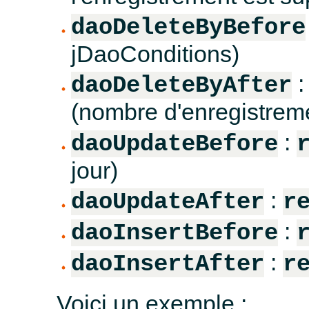
daoDeleteByBefore
jDaoConditions)
daoDeleteByAfter
(nombre d'enregistrem
:
daoUpdateBefore
jour)
:
daoUpdateAfter
r
:
daoInsertBefore
:
daoInsertAfter
r
Voici un exemple :