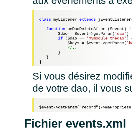
aux évènements à exé
class
 myListener 
extends
 jEventListener{
function
 onDaoDeleteAfter (
$event
) {

$dao
 = 
$event
->getParam(
'dao'
);

if
 (
$dao
 == 
'mymodule~thedao'
) {
$keys
 = 
$event
->getParam(
'k
//...
        }

   }

Si vous désirez modifi
de votre dao, il vous su
Fichier events.xml