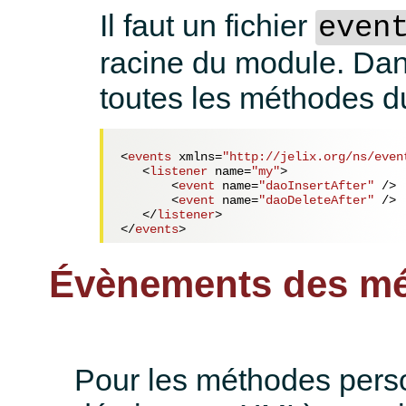
Il faut un fichier
even
racine du module. Dans
toutes les méthodes du
<
events
xmlns
=
"http://jelix.org/ns/even
<
listener
name
=
"my"
>
<
event
name
=
"daoInsertAfter"
 />
<
event
name
=
"daoDeleteAfter"
 />
</
listener
>
</
events
>
Évènements des mé
Pour les méthodes perso