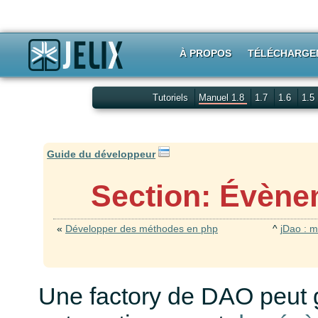
À PROPOS
TÉLÉCHARGE
Tutoriels
Manuel 1.8
1.7
1.6
1.5
Guide du développeur
Section: Évène
«
Développer des méthodes en php
^
jDao : m
Une factory de DAO peut 