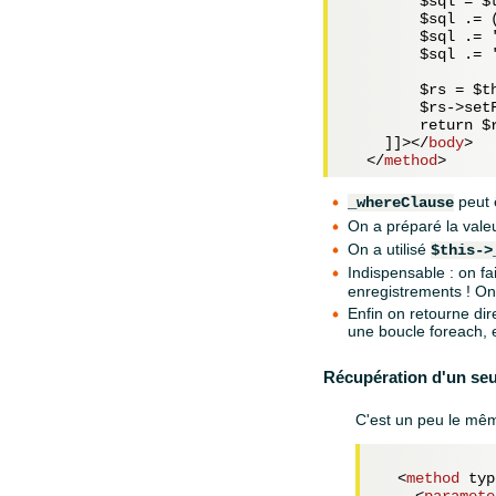
        $sql = $
        $sql .= 
        $sql .= 
        $sql .= '
        $rs = $th
        $rs->set
        return $r
    ]]>
</
body
>
</
method
>
peut ê
_whereClause
On a préparé la vale
On a utilisé
$this->
Indispensable : on fa
enregistrements ! On
Enfin on retourne dir
une boucle foreach, e
Récupération d'un seu
C'est un peu le mêm
<
method
typ
<
paramete