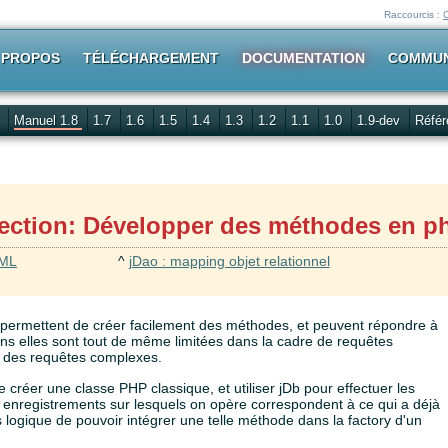
Raccourcis :
 PROPOS
TÉLÉCHARGEMENT
DOCUMENTATION
COMMU
Manuel 1.8
1.7
1.6
1.5
1.4
1.3
1.2
1.1
1.0
1.9-dev
Référ
ection: Développer des méthodes en p
XML
^
jDao : mapping objet relationnel
permettent de créer facilement des méthodes, et peuvent répondre à
s elles sont tout de même limitées dans la cadre de requêtes
 des requêtes complexes.
 créer une classe PHP classique, et utiliser jDb pour effectuer les
 enregistrements sur lesquels on opère correspondent à ce qui a déjà
s logique de pouvoir intégrer une telle méthode dans la factory d'un