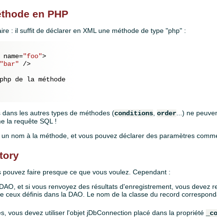
éthode en PHP
aire : il suffit de déclarer en XML une méthode de type "php" :
name
=
"foo"
>
"bar"
 />
 

php de la méthode

s dans les autres types de méthodes (
,
...) ne peuven
conditions
order
e la requête SQL !
r un nom à la méthode, et vous pouvez déclarer des paramètres comme
tory
 pouvez faire presque ce que vous voulez. Cependant :
 DAO, et si vous renvoyez des résultats d'enregistrement, vous devez r
 ceux définis dans la DAO. Le nom de la classe du record corresponda
s, vous devez utiliser l'objet jDbConnection placé dans la propriété
_c