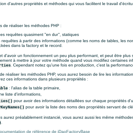
ion d'autres propriétés et méthodes qui vous facilitent le travail d'écritu
 de réaliser les méthodes PHP :
des requêtes quasiment "en dur", statiques
es requêtes à partir des informations (comme les noms de tables, les n
ckées dans la factory et le record.
 d'avoir un fonctionnement un peu plus performant, et peut être plus 
uement à mettre à jour votre méthode quand vous modifiez certaines in
. Cependant notez qu'une fois en production, c'est la performance
rties
e réaliser les méthodes PHP, vous aurez besoin de lire les informations 
z ces informations dans plusieurs propriétés :
: l'alias de la table primaire,
able
ne liste d'informations,
pour avoir des informations détaillées sur chaque propriétés d'
ties()
pour avoir la liste des noms des propriétés servant de clé
yKeyNames()
us aurez préalablement instancié, vous aurez aussi les même méthod
.
)
documentation de référence de jDaoFactoryBase