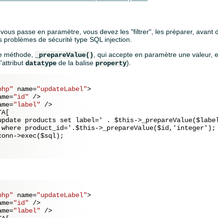
 vous passe en paramètre, vous devez les "filtrer", les préparer, avant
s problèmes de sécurité type SQL injection.
ne méthode,
, qui accepte en paramètre une valeur,
_prepareValue()
l'attribut
de la balise
).
datatype
property
php"
name
=
"updateLabel"
>
ame
=
"id"
 />
ame
=
"label"
 />
A[

update products set label=' . $this->_prepareValue($label
 where product_id='.$this->_prepareValue($id,'integer');

onn->exec($sql);

php"
name
=
"updateLabel"
>
ame
=
"id"
 />
ame
=
"label"
 />