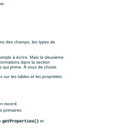
re.
oms des champs, les types de
simple à écrire. Mais la deuxième
formations dans la section
 qui prime. À vous de choisir.
sur les tables et les propriétés.
un record,
s primaires.
es
et
getProperties()