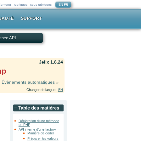
Contenu
-
rubriques
-
sous rubriques
EN
FR
NAUTÉ
SUPPORT
ence API
Jelix 1.8.24
hp
Évènements automatiques
»
Changer de langue :
EN
−
Table des matières
Déclaration d'une méthode
en PHP
API interne d'une factory
Manière de coder
Préparer les valeurs