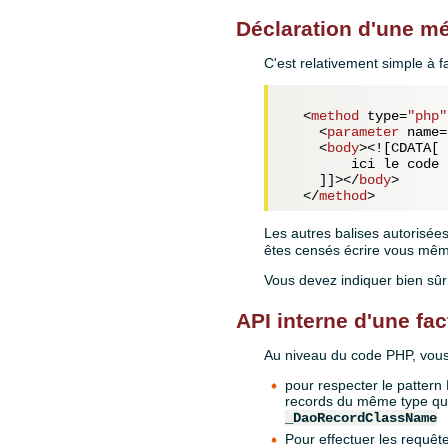
Déclaration d'une m
C'est relativement simple à f
<
method
type
=
"php"
<
parameter
name
=
<
body
>
<![CDATA[  
        ici le code 
    ]]>
</
body
>
</
method
>
Les autres balises autorisée
êtes censés écrire vous mêm
Vous devez indiquer bien sû
API interne d'une fac
Au niveau du code PHP, vous
pour respecter le pattern
records du même type que
_DaoRecordClassName
Pour effectuer les requête