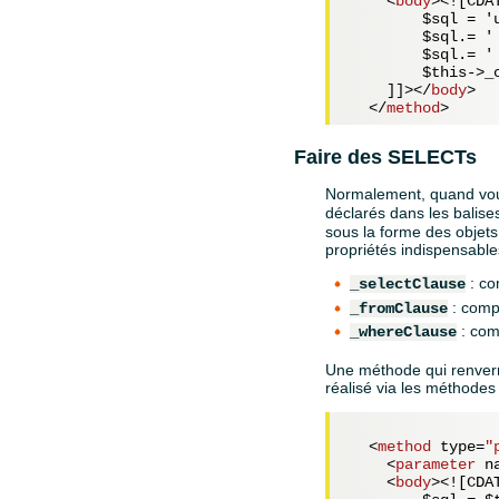
<
body
>
<![CDAT
        $sql = '
        $sql.= '
        $sql.= '
        $this->_c
    ]]>
</
body
>
</
method
>
Faire des SELECTs
Normalement, quand vou
déclarés dans les balis
sous la forme des objets
propriétés indispensable
: co
_selectClause
: comp
_fromClause
: com
_whereClause
Une méthode qui renverra
réalisé via les méthodes 
<
method
type
=
"
<
parameter
n
<
body
>
<![CDAT