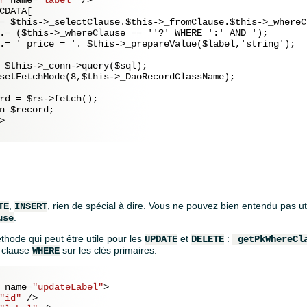
CDATA[

= $this->_selectClause.$this->_fromClause.$this->_whereCl
.= ($this->_whereClause == ''?' WHERE ':' AND ');

.= ' price = '. $this->_prepareValue($label,'string');

 $this->_conn->query($sql);

setFetchMode(8,$this->_DaoRecordClassName);

rd = $rs->fetch();

n $record;

>
,
, rien de spécial à dire. Vous ne pouvez bien entendu pas ut
TE
INSERT
.
use
hode qui peut être utile pour les
et
:
UPDATE
DELETE
_getPkWhereCl
a clause
sur les clés primaires.
WHERE
name
=
"updateLabel"
>
"id"
 />