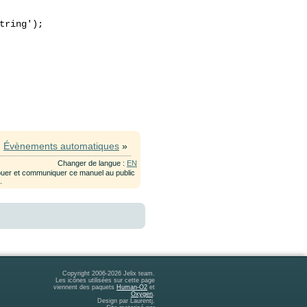
ring');

Évènements automatiques
»
Changer de langue :
EN
ribuer et communiquer ce manuel au public
e
.
Copyright 2006-2026 Jelix team.
Les icônes utilisées sur cette page
viennent des paquets
Human-O2
et
Oxygen
.
Design par Laurentj.