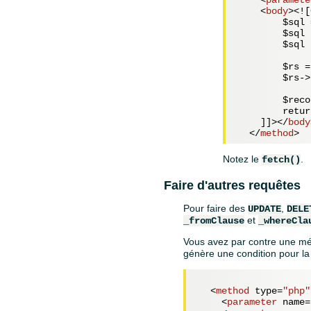
<
body
>
<![
        $sql 
        $sql 
        $sql 
        $rs =
        $rs->
        $reco
        retur
    ]]>
</
body
</
method
>
Notez le
.
fetch()
Faire d'autres requêtes
Pour faire des
,
UPDATE
DELE
et
_fromClause
_whereCla
Vous avez par contre une mét
génère une condition pour l
<
method
type
=
"php"
<
parameter
name
=