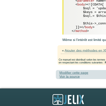
<
parameter
name
=
<
body
>
<![CDATA[

        $sql = 'upda
        $keys = arra
        $sql.= $this
        $this->_conn
    ]]>
</
body
>
</
method
>
Même si l'intérêt est limité q
«
Ajouter des méthodes en 
Ce manuel est distribué selon les termes
en respectant les conditions suivantes :
Modifier cette page
Voir la source