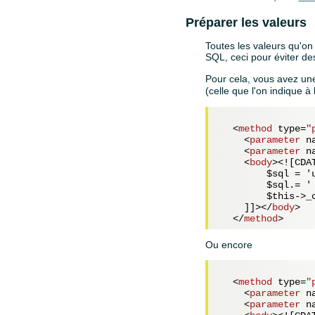
Préparer les valeurs
Toutes les valeurs qu'on
SQL, ceci pour éviter de
Pour cela, vous avez u
(celle que l'on indique à 
<
method
type
=
"
<
parameter
n
<
parameter
n
<
body
>
<![CDAT
        $sql = '
        $sql.= '
        $this->_c
    ]]>
</
body
>
</
method
>
Ou encore
<
method
type
=
"
<
parameter
n
<
parameter
n