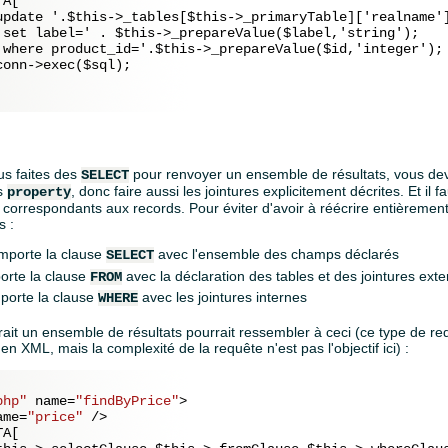
A[

update '.$this->_tables[$this->_primaryTable]['realname']
 set label=' . $this->_prepareValue($label,'string');

 where product_id='.$this->_prepareValue($id,'integer');

onn->exec($sql);

s faites des
pour renvoyer un ensemble de résultats, vous de
SELECT
es
, donc faire aussi les jointures explicitement décrites. Et il f
property
 correspondants aux records. Pour éviter d'avoir à réécrire entièrement 
s :
mporte la clause
avec l'ensemble des champs déclarés
SELECT
orte la clause
avec la déclaration des tables et des jointures ext
FROM
porte la clause
avec les jointures internes
WHERE
it un ensemble de résultats pourrait ressembler à ceci (ce type de req
en XML, mais la complexité de la requête n'est pas l'objectif ici) :
php"
name
=
"findByPrice"
>
ame
=
"price"
 />
A[
