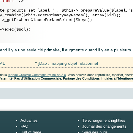
"label"
 />
te products set label=' . $this->_prepareValue($label,'st
y_combine($this->getPrimaryKeyNames(), array($id));

->_getPkWhereClauseForNonSelect($keys);

->exec($sql);

uand il y a une seule clé primaire, il augmente quand il y en a plusieurs.
XML
^
jDao : mapping objet relationnel
 de la
licence Creative Commons by-nc-sa 3.0
. Vous pouvez donc reproduire, modifier, dist
Paternité
,
Pas d'Utilisation Commerciale
,
Partage des Conditions Initiales à l'Identiqu
Actualités
Téléchargement nightlies
FAQ
Journal des changements
Hall of fame
Suivi des bugs