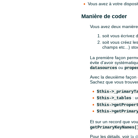
Vous avez à votre disposit
Manière de coder
Vous avez deux manières
soit vous écrivez 
soit vous créez l
champs etc...) sto
La première façon permet
évite d'avoir systématiq
ou
datasources
prope
Avec la deuxième façon d
Sachez que vous trouvere
$this->_primaryT
: u
$this->_tables
$this->getProper
$this->getPrimar
Et sur un record que vo
getPrimaryKeyNames(
Pour les détails, voir
la 