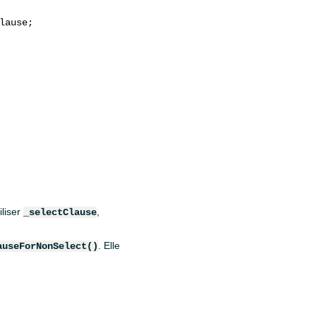
ause;

iliser
,
_selectClause
. Elle
auseForNonSelect()