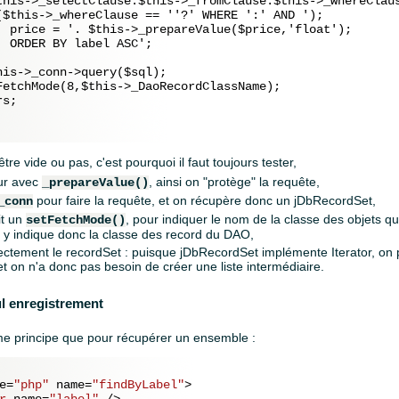
this->_selectClause.$this->_fromClause.$this->_whereClaus
($this->_whereClause == ''?' WHERE ':' AND ');

' price = '. $this->_prepareValue($price,'float');

 ORDER BY label ASC';

is->_conn->query($sql);

FetchMode(8,$this->_DaoRecordClassName);

s;

tre vide ou pas, c'est pourquoi il faut toujours tester,
ur avec
, ainsi on "protège" la requête,
_prepareValue()
pour faire la requête, et on récupère donc un jDbRecordSet,
_conn
it un
, pour indiquer le nom de la classe des objets qu
setFetchMode()
 y indique donc la classe des record du DAO,
ectement le recordSet : puisque jDbRecordSet implémente Iterator, on pe
t on n'a donc pas besoin de créer une liste intermédiaire.
l enregistrement
e principe que pour récupérer un ensemble :
e
=
"php"
name
=
"findByLabel"
>
r
name
=
"label"
 />